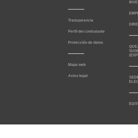
INV
EMP
Transparencia
DIR
Perfil del contratante
Protección de datos
QUE
SUG
(EXP
Mapa web
Aviso legal
SED
ELE
EDIT