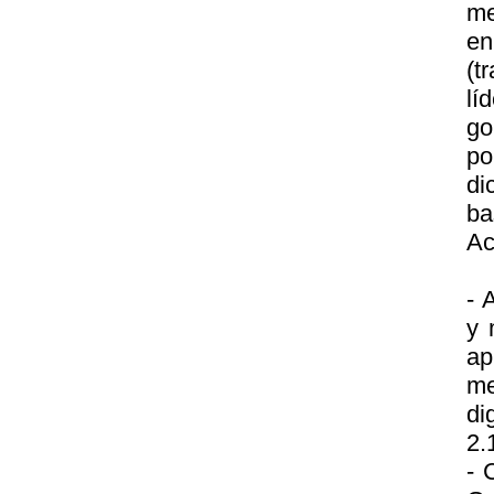
me
en
(t
lí
go
po
di
ba
Ac
- 
y 
a
me
di
2.
- 