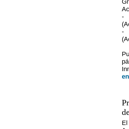
G
Ac
-
(A
-
(A
Pu
p
In
en
P
de
El