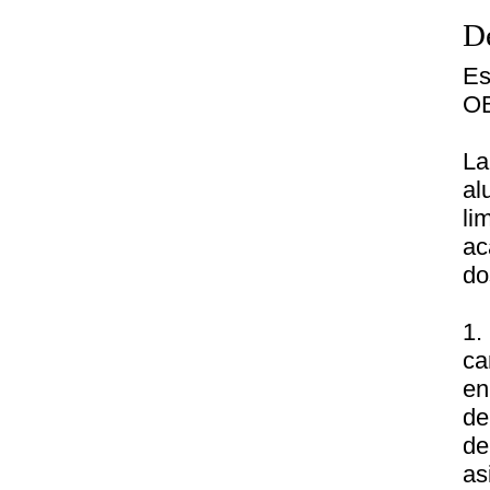
De
Es
O
La
al
li
ac
do
1.
ca
en
de
de
as