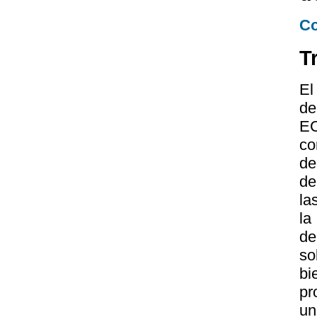
Co
T
El
de
EC
co
de
de
la
la
de
so
bi
pr
un