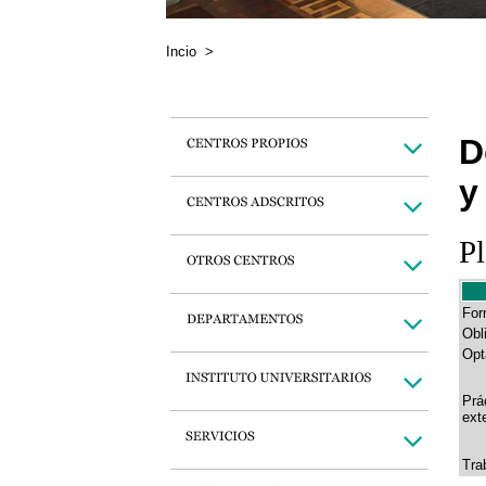
Incio
>
D
y
Pl
For
Obl
Opt
Prá
ext
Tra