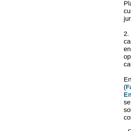
Pl
cu
ju
2.
ca
en
op
ca
En
(
F
Em
se
so
co