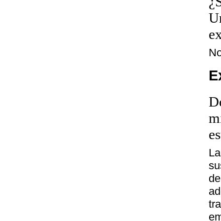
¿S
Un
ex
N
E
De
mi
es
La
su
de
ad
tr
em