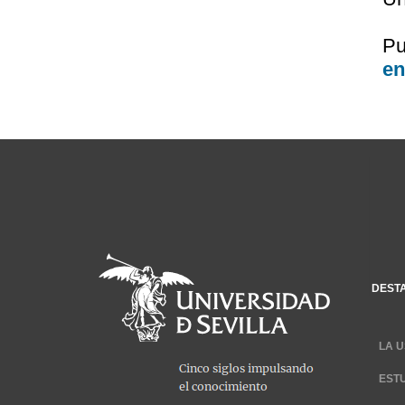
Pu
en
DEST
LA U
EST