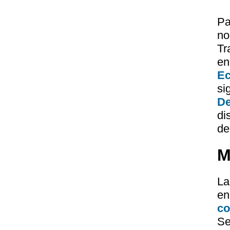
Pa
no
Tr
en
Ec
si
De
di
de
M
La
e
co
S