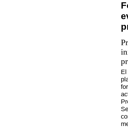
F
e
p
P
in
p
El
pl
fo
ac
Pr
Se
co
me