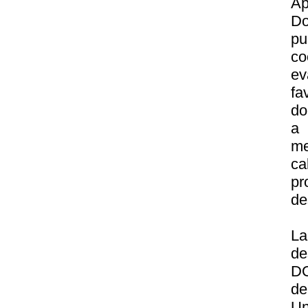
Ap
Do
p
c
e
fa
do
a 
me
ca
pr
de
La
de
DO
d
Un