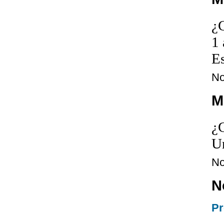
¿
1
E
N
M
¿
Un
N
N
Pr