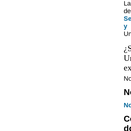
La
de
Se
y
Un
¿S
Un
ex
N
N
No
C
d