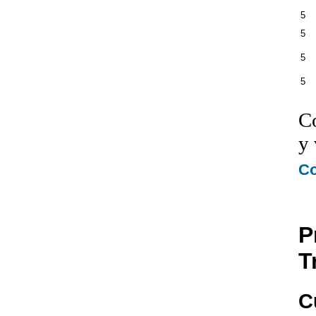
5
5
5
5
Co
y 
Co
P
T
C