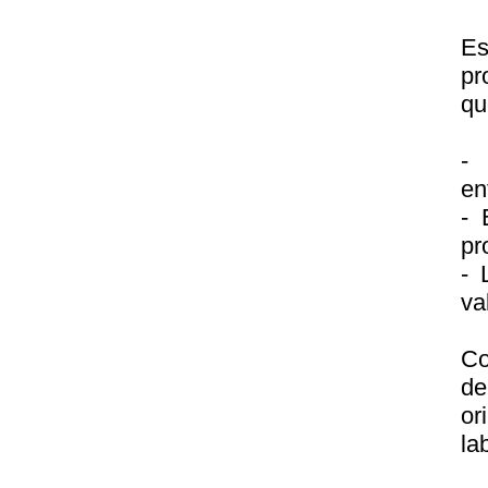
E
pr
qu
- 
en
- 
pr
- 
va
Co
de
or
la