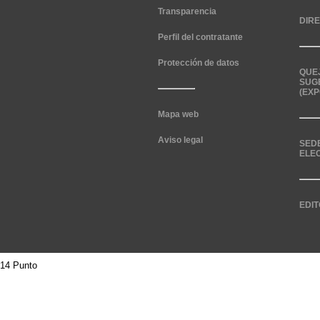
Transparencia
DIR
Perfil del contratante
Protección de datos
QUE
SUG
(EXP
Mapa web
Aviso legal
SED
ELE
EDIT
14 Punto