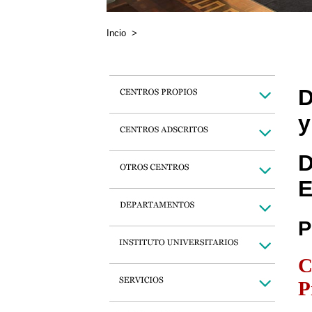
Incio
>
D
y
D
E
P
C
P