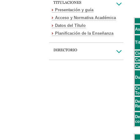
Presentación y guía
Acceso y Normativa Académica
Datos del Título
As
Planificación de la Enseñanza
Ti
Ci
Cu
Ca
Du
Cr
To
De
Re
De
co