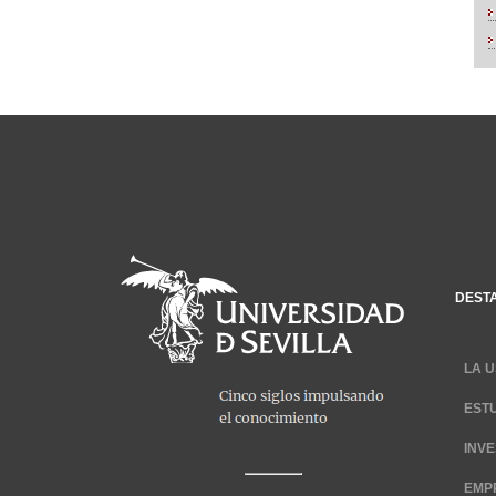
DEST
LA U
EST
INV
EMP