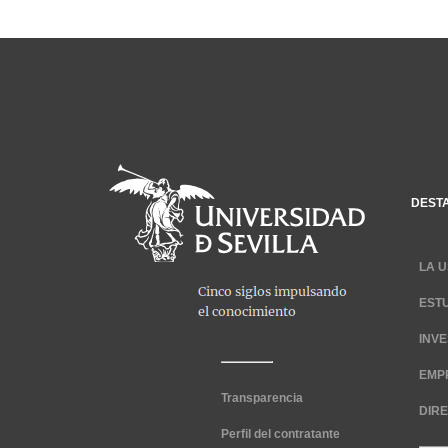
DEST
LA U
EST
INV
EMP
Transparencia
DIR
Perfil del contratante