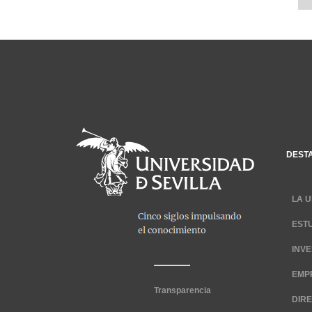
DEST
LA U
EST
INV
EMP
Transparencia
DIR