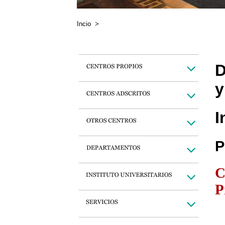
Incio
>
D
y
I
P
C
P