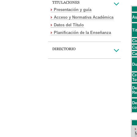
Presentación y guía
Acceso y Normativa Académica
As
Datos del Título
Ti
Planificación de la Enseñanza
Ci
Cu
Ca
Du
Cr
To
De
Re
De
co