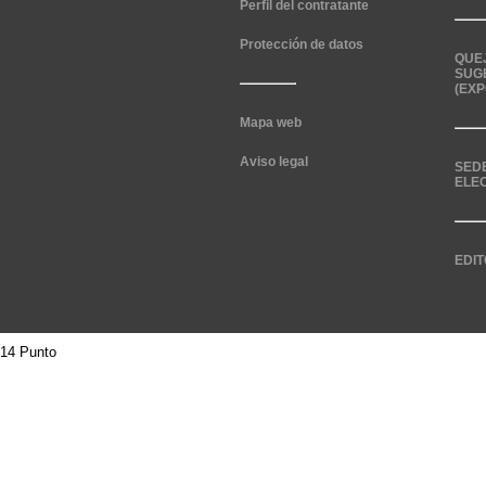
Perfil del contratante
Protección de datos
QUE
SUG
(EXP
Mapa web
Aviso legal
SED
ELE
EDIT
14 Punto