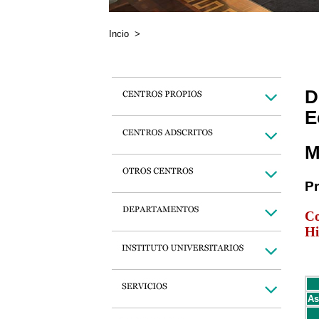
Incio
>
D
E
M
P
Co
Hi
As