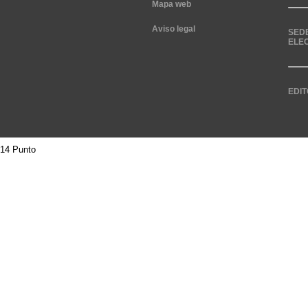
Mapa web
Aviso legal
SED
ELE
EDIT
14 Punto