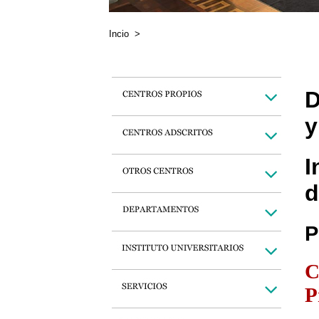
Incio
>
D
y
I
d
P
C
P