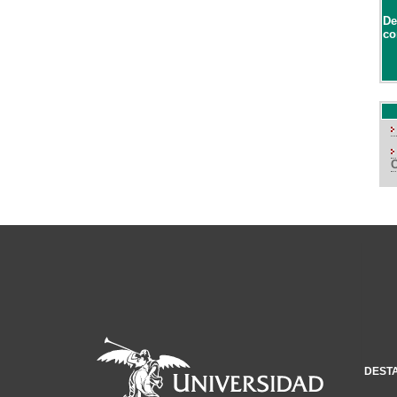
De
co
DEST