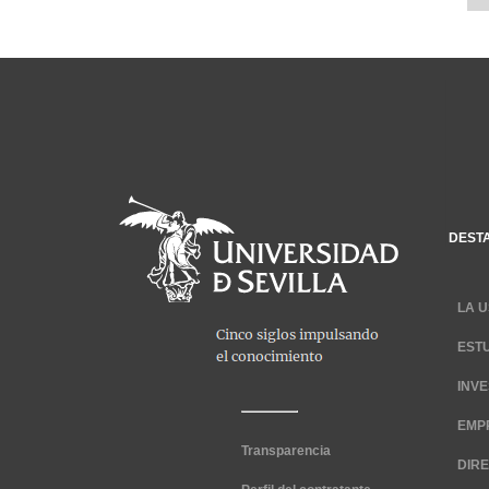
DEST
LA U
EST
INV
EMP
Transparencia
DIR