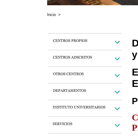
Incio
>
D
y
E
E
P
C
P