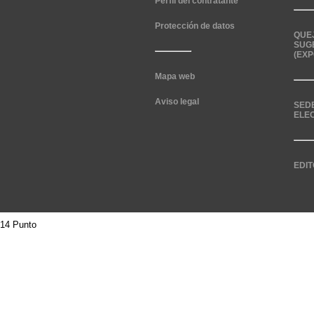
Perfil del contratante
Protección de datos
QUE
SUG
(EXP
Mapa web
Aviso legal
SED
ELE
EDIT
14 Punto