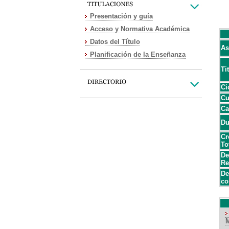
Presentación y guía
Acceso y Normativa Académica
Datos del Título
As
Planificación de la Enseñanza
Ti
Ci
Cu
Ca
Du
Cr
To
De
Re
De
co