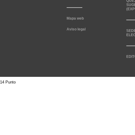
QUE
SUG
(EXP
Mapa web
Aviso legal
SED
ELE
EDIT
14 Punto