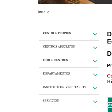
Incio
>
D
E
D
P
Co
Hi
As