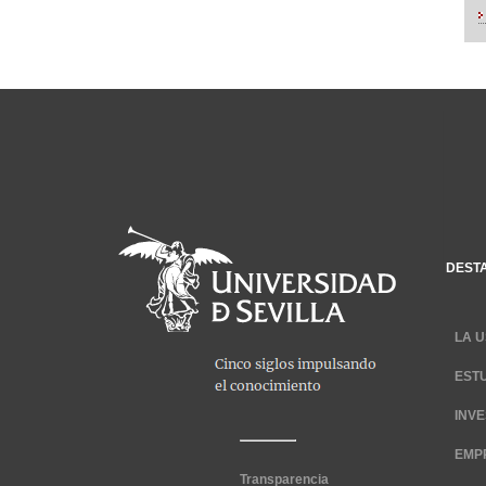
DEST
LA U
EST
INV
EMP
Transparencia