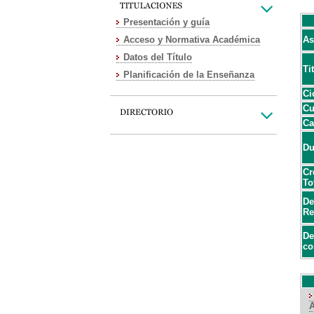
Presentación y guía
Acceso y Normativa Académica
As
Datos del Título
Ti
Planificación de la Enseñanza
Ci
Cu
Ca
Du
Cr
To
De
Re
De
co