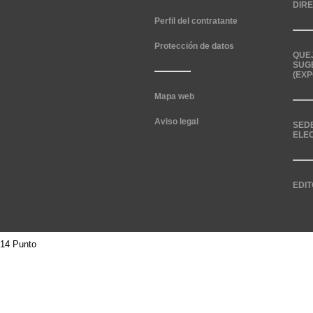
DIR
Perfil del contratante
Protección de datos
QUE
SUG
(EXP
Mapa web
Aviso legal
SED
ELE
EDIT
14 Punto