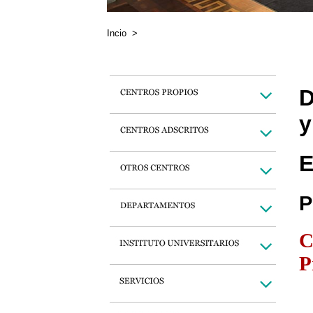
Incio
>
D
y
E
P
C
P