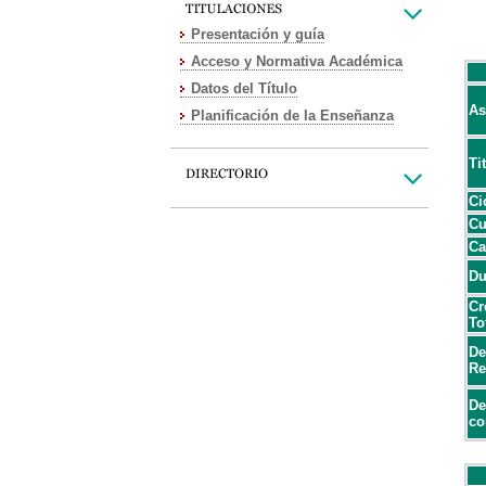
Presentación y guía
Acceso y Normativa Académica
Datos del Título
As
Planificación de la Enseñanza
Ti
Ci
Cu
Ca
Du
Cr
To
De
Re
De
co