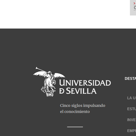
DEST
LA U
EST
INV
EMP