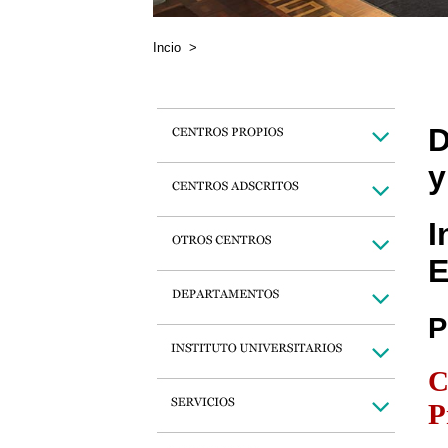
Incio
>
D
y
I
E
P
C
P