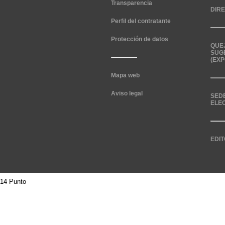
Transparencia
DIR
Perfil del contratante
Protección de datos
QUE
SUG
(EXP
Mapa web
Aviso legal
SED
ELE
EDIT
14 Punto