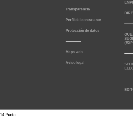
EMP
Transparencia
DIR
Perfil del contratante
Protección de datos
QUE
SUG
(EXP
Mapa web
Aviso legal
SED
ELE
EDIT
14 Punto