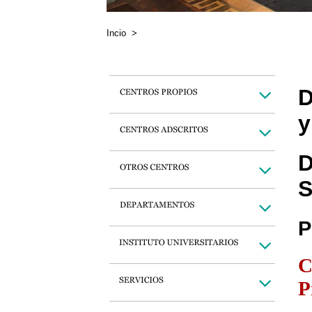
Incio
>
D
y
D
S
P
C
P