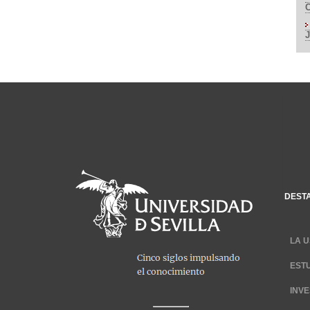
DEST
LA U
EST
INV