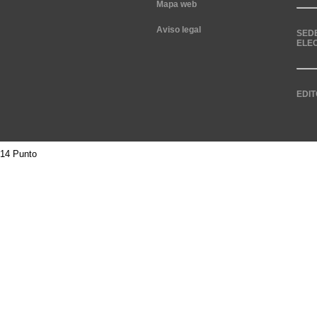
Mapa web
Aviso legal
SED
ELE
EDIT
14 Punto