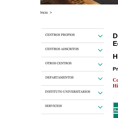
Incio
>
D
E
H
P
Co
Hi
As