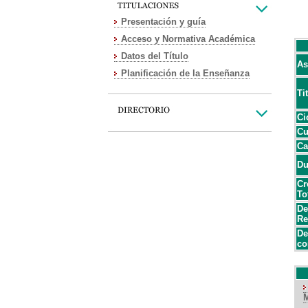
Presentación y guía
Acceso y Normativa Académica
Datos del Título
As
Planificación de la Enseñanza
Ti
Ci
Cu
Ca
Du
Cr
To
De
Re
De
co