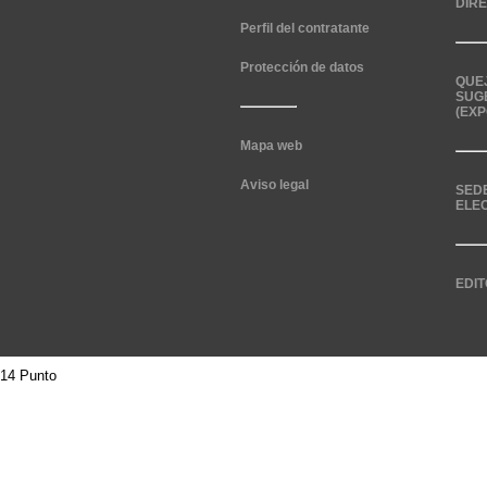
DIR
Perfil del contratante
Protección de datos
QUE
SUG
(EXP
Mapa web
Aviso legal
SED
ELE
EDIT
14 Punto