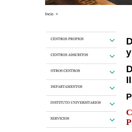
Incio
>
D
y
D
II
P
C
P