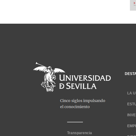
DEST
LA U
EST
INV
EMP
Transparencia