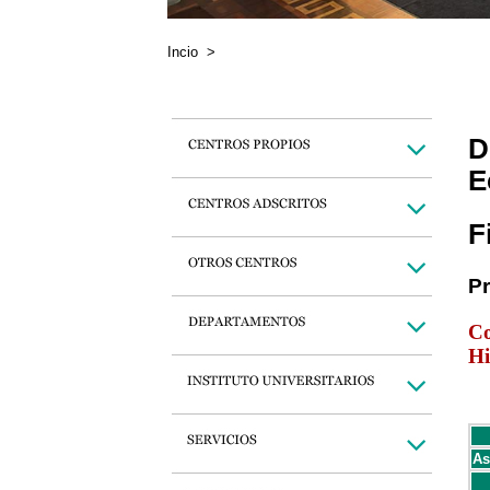
Incio
>
D
E
F
P
Co
Hi
As