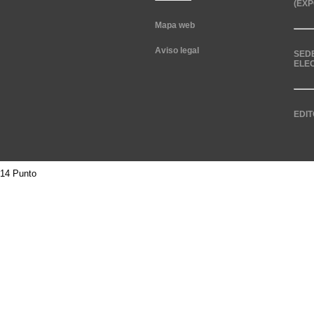
(EXP
Mapa web
Aviso legal
SED
ELE
EDIT
14 Punto