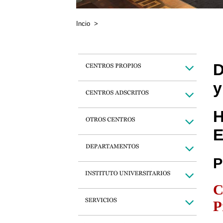
Incio
>
D
y
H
E
P
C
P