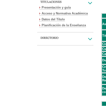
Presentación y guía
Acceso y Normativa Académica
Datos del Título
As
Planificación de la Enseñanza
Ti
Ci
Cu
Ca
Du
Cr
To
De
Re
De
co