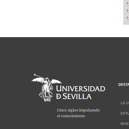
DEST
LA U
EST
INV