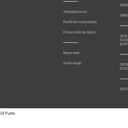
EMP
Transparencia
DIR
Perfil del contratante
Protección de datos
QUE
SUG
(EXP
Mapa web
Aviso legal
SED
ELE
EDIT
14 Punto