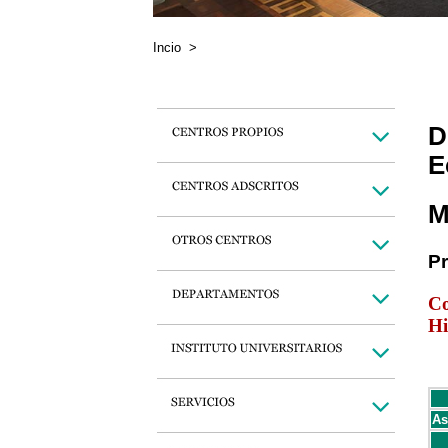
Incio
>
D
E
M
P
Co
Hi
As