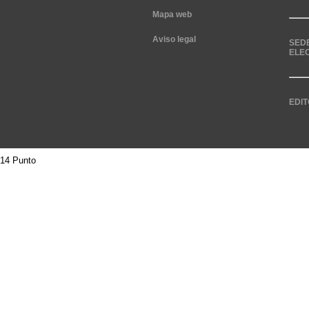
Mapa web
Aviso legal
SED
ELE
EDIT
14 Punto