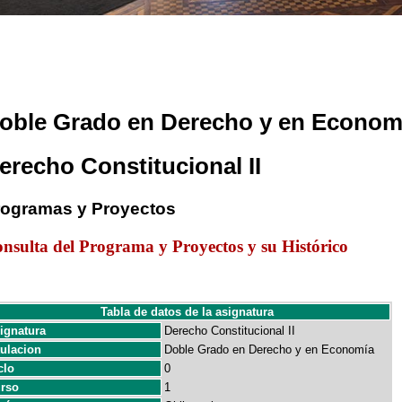
oble Grado en Derecho y en Econom
erecho Constitucional II
rogramas y Proyectos
nsulta del Programa y Proyectos y su Histórico
Tabla de datos de la asignatura
ignatura
Derecho Constitucional II
tulacion
Doble Grado en Derecho y en Economía
clo
0
rso
1