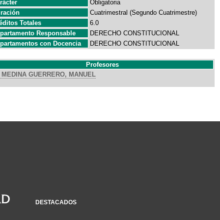
rácter
Obligatoria
ración
Cuatrimestral (Segundo Cuatrimestre)
éditos Totales
6.0
partamento Responsable
DERECHO CONSTITUCIONAL
partamentos con Docencia
DERECHO CONSTITUCIONAL
Profesores
MEDINA GUERRERO, MANUEL
DESTACADOS