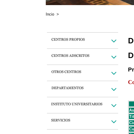
Incio
>
D
D
P
Co
As
Ti
Ci
Cu