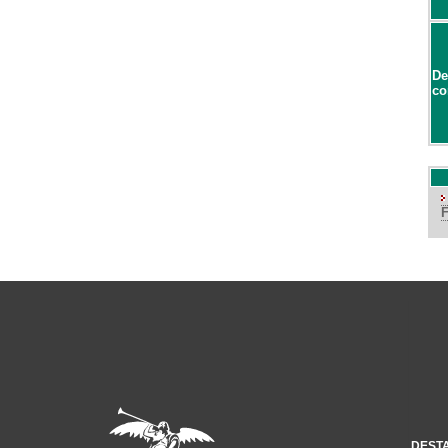
De
co
DEST