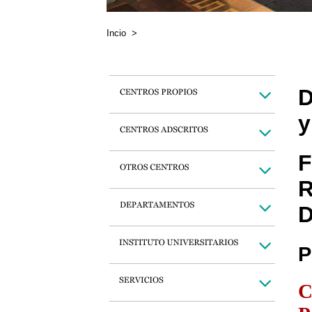
Incio
>
D
y
F
R
D
P
C