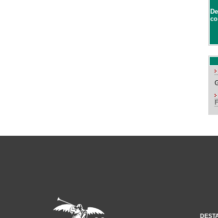
De
co
DEST