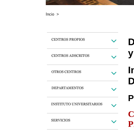
Incio
>
D
y
I
D
P
C
P