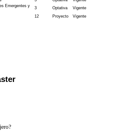
ses Emergentes y
3
Optativa
Vigente
12
Proyecto
Vigente
áster
jero?