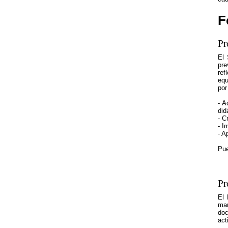
F
Pr
El 
pre
ref
equ
por
- A
did
- C
- I
- A
Pue
Pr
El 
mar
doc
act