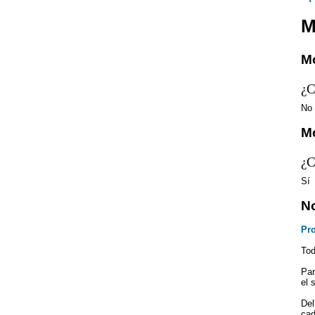
M
Mo
¿C
No
Mo
¿C
Sí
N
Pr
Tod
Par
el 
Del
cad