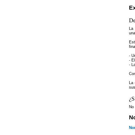
Ex
De
La 
una
Est
fin
- U
- E
- L
Con
La 
sus
¿S
No
N
No