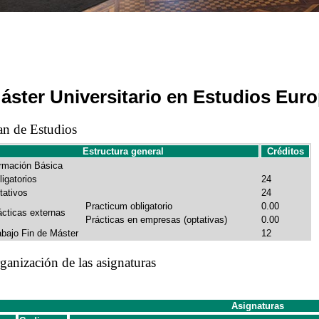
áster Universitario en Estudios Eur
an de Estudios
Estructura general
Créditos
rmación Básica
ligatorios
24
tativos
24
Practicum obligatorio
0.00
ácticas externas
Prácticas en empresas (optativas)
0.00
abajo Fin de Máster
12
ganización de las asignaturas
Asignaturas