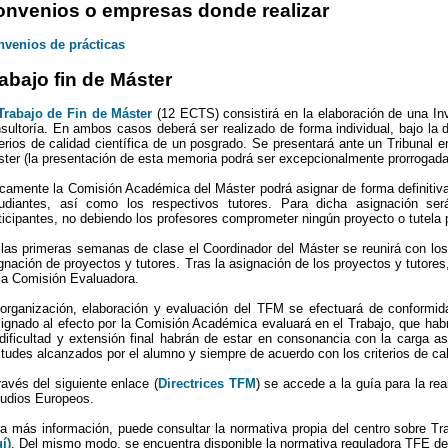
nvenios o empresas donde realizar
venios de prácticas
abajo fin de Máster
Trabajo de Fin de Máster
(12 ECTS) consistirá en la elaboración de una In
sultoría. En ambos casos deberá ser realizado de forma individual, bajo la d
terios de calidad científica de un posgrado. Se presentará ante un Tribunal e
ter (la presentación de esta memoria podrá ser excepcionalmente prorrogada, 
camente la Comisión Académica del Máster podrá asignar de forma definitiva
udiantes, así como los respectivos tutores. Para dicha asignación se
ticipantes, no debiendo los profesores comprometer ningún proyecto o tutela 
las primeras semanas de clase el Coordinador del Máster se reunirá con los 
gnación de proyectos y tutores. Tras la asignación de los proyectos y tutor
la Comisión Evaluadora.
organización, elaboración y evaluación del TFM se efectuará de conformida
ignado al efecto por la Comisión Académica evaluará en el Trabajo, que habrá
dificultad y extensión final habrán de estar en consonancia con la carga a
itudes alcanzados por el alumno y siempre de acuerdo con los criterios de cal
ravés del siguiente enlace (
Directrices TFM
) se accede a la guía para la re
udios Europeos.
a más información, puede consultar la normativa propia del centro sobre Tr
í)
. Del mismo modo, se encuentra disponible la normativa reguladora TFE de