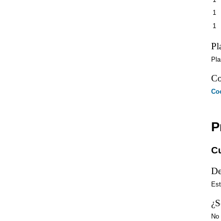
1
1
Pl
Pla
Co
Co
P
Cu
De
Est
¿S
No