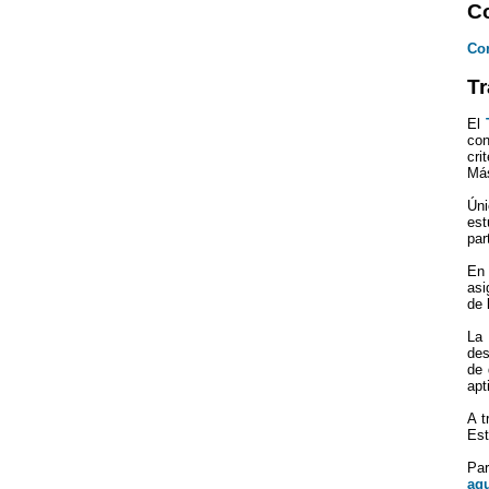
Co
Con
Tr
El
con
cri
Más
Úni
est
par
En 
asi
de 
La 
des
de 
apt
A t
Est
Par
aqu