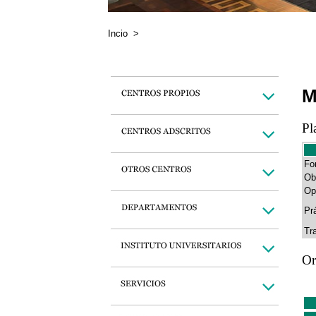
Incio
>
M
Pl
Fo
Ob
Op
Pr
Tr
Or