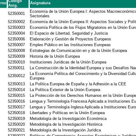
Codigo
rso
Asignatura
Asig.
Economía de la Unión Europea I: Aspectos Macroeconómico
52350001
Sectoriales
52350002
Economía de la Unión Europea II: Aspectos Sociales y Polí
52350003
Economía Política de los Flujos Migratorios en la Unión Eu
52350004
El Espacio de Libertad, Seguridad y Justicia
52350006
Elaboración y Gestión de Proyectos Europeos
52350007
Empleo Público en las Instituciones Europeas
52350008
Estrategias de Comunicación en y de la Unión Europea
52350009
Historia de la Unión Europea
52350010
Instituciones Jurídicas de la Unión Europea
52350011
La Construcción de la Identidad Europea y sus Desafíos Nac
La Economía Política del Conocimiento y la Diversidad Cultu
52350012
Europea
52350013
La Política Europea de España y la Adhesión a la CEE
52350014
La Política Exterior de la Unión Europea
52350015
La Protección de los Derechos Humanos en la Unión Europ
52350016
Lengua y Terminología Francesa Aplicada a Instituciones E
52350017
Lengua y Terminología Inglesa Aplicada a Instituciones Eur
52350018
Libertades y Políticas en la Unión Europea
52350019
Metodología de la Investigación Económica
52350020
Metodología de la Investigación Histórica
52350021
Metodología de la Investigación Jurídica
52350022
Políticas de Competencia: Aspectos Económicos y Jurídico