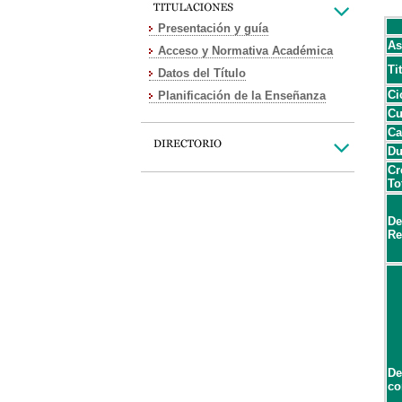
Presentación y guía
As
Acceso y Normativa Académica
Ti
Datos del Título
Ci
Planificación de la Enseñanza
Cu
Ca
Du
Cr
To
De
Re
De
co