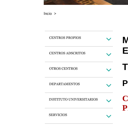
Incio
>
M
E
T
P
C
P