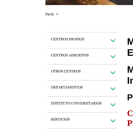
Incio
>
M
E
M
I
P
C
P