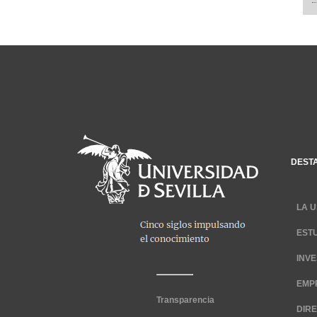
DEST
LA U
EST
INV
EMP
Transparencia
DIR