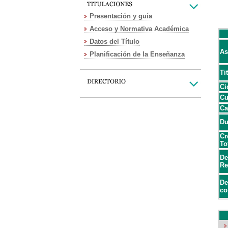
Presentación y guía
Acceso y Normativa Académica
Datos del Título
As
Planificación de la Enseñanza
Ti
Ci
Cu
Ca
Du
Cr
To
De
Re
De
co