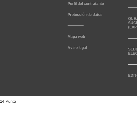
Perfil del contratante
Protección de datos
QUE
SUG
(EXP
Mapa web
Aviso legal
SED
ELE
EDIT
14 Punto