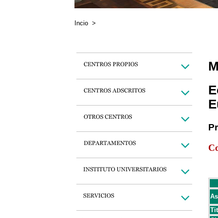
Incio
>
M
E
E
P
Co
As
Ti