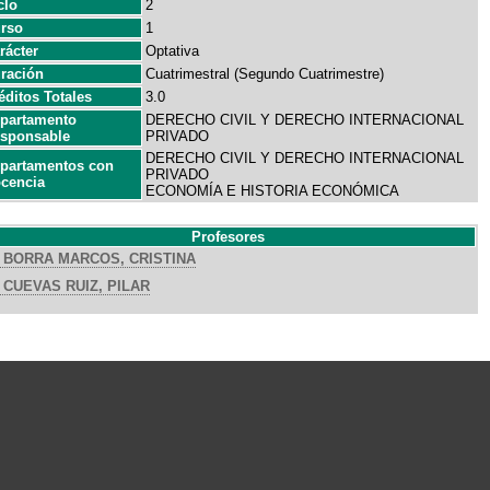
clo
2
rso
1
rácter
Optativa
ración
Cuatrimestral (Segundo Cuatrimestre)
éditos Totales
3.0
partamento
DERECHO CIVIL Y DERECHO INTERNACIONAL
sponsable
PRIVADO
DERECHO CIVIL Y DERECHO INTERNACIONAL
partamentos con
PRIVADO
cencia
ECONOMÍA E HISTORIA ECONÓMICA
Profesores
BORRA MARCOS, CRISTINA
CUEVAS RUIZ, PILAR