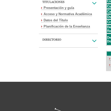
Ci
Cu
Presentación y guía
Ca
Acceso y Normativa Académica
Du
Datos del Título
Cr
Planificación de la Enseñanza
De
Re
De
Do