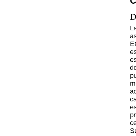
C
D
L
a
E
e
e
d
p
m
a
c
e
p
c
S