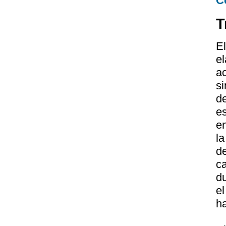
C
T
E
e
a
s
d
e
en
l
d
c
du
el
ha