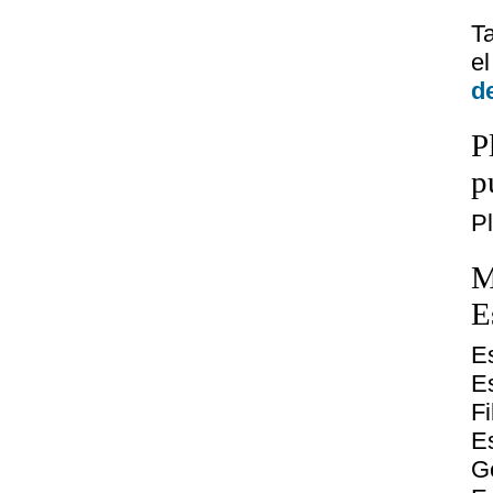
T
el
d
P
p
P
M
E
Es
E
Fi
E
Ge