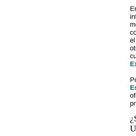
E
i
m
co
e
o
c
E
P
E
o
pr
¿
U