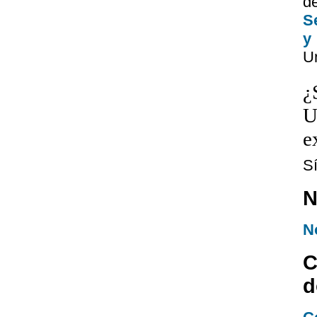
d
S
y
Un
¿
U
e
S
N
N
C
d