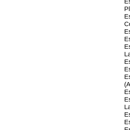
E
Pl
E
C
E
E
E
L
Es
Es
E
(A
Es
E
La
E
E
E