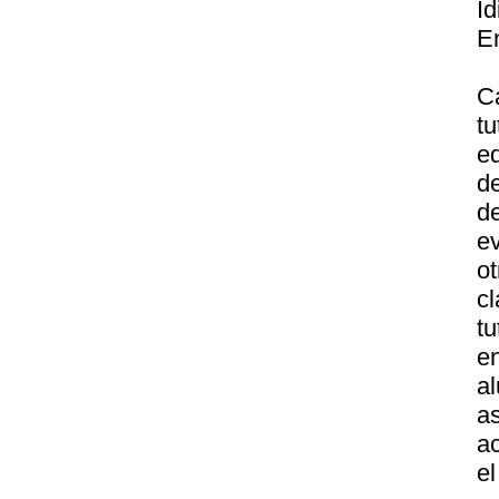
I
E
C
t
ed
de
d
ev
o
c
tu
e
a
as
ac
el