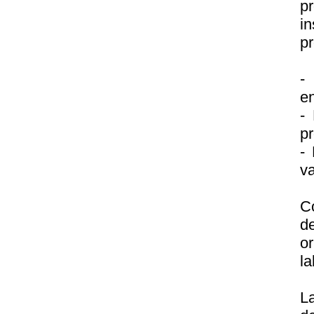
p
in
pr
-
en
- 
pr
- 
va
C
d
or
la
La