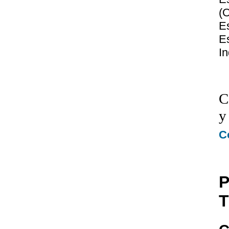
(
E
E
In
C
y
C
P
T