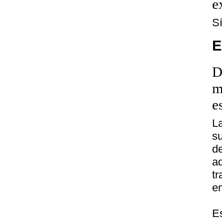
e
S
E
D
m
e
L
su
d
a
tr
em
E