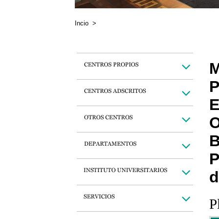
Incio
>
M
P
E
O
B
P
d
P