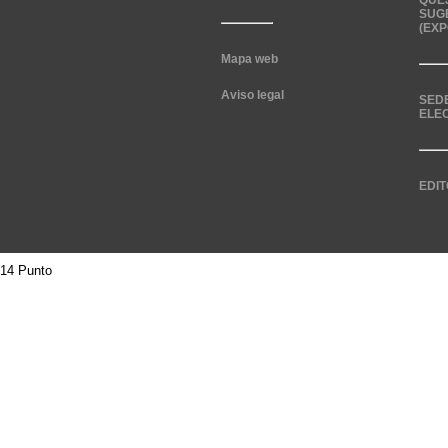
QUE
SUG
(EXP
Mapa web
Aviso legal
SED
ELE
EDIT
14 Punto