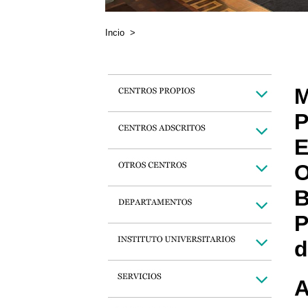
Incio
>
M
P
E
O
B
P
d
A