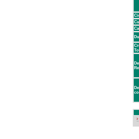
Ci
Cu
Ca
Du
Cr
To
De
Re
De
co