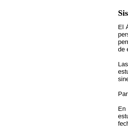
Si
El 
per
per
de 
Las
est
sin
Par
En 
est
fec