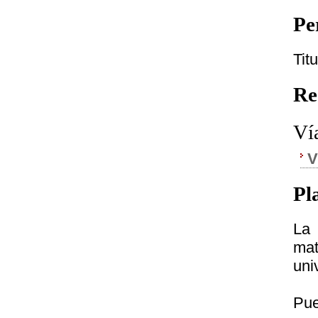
Pe
Tit
Re
Ví
V
Pl
La 
mat
uni
Pue