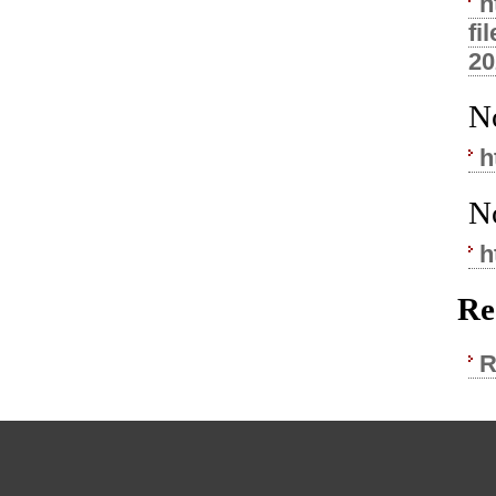
h
f
20
N
h
N
h
Re
R