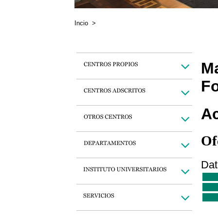
Incio
>
Ma
Fo
Ac
Of
Dat