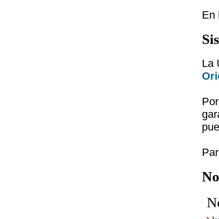
En 
Si
La 
Ori
Por
gar
pue
Par
No
N