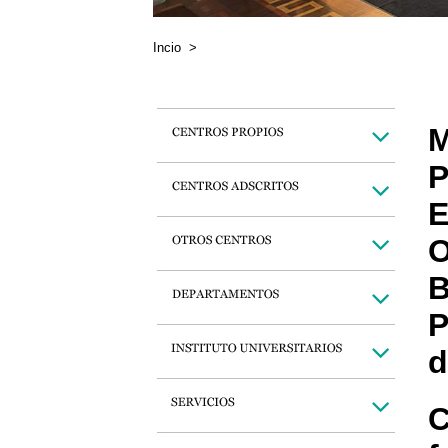
Incio
>
M
P
E
O
B
P
d
C