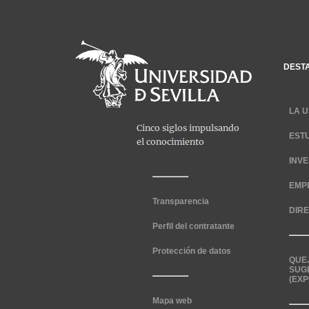
DEST
LA U
EST
INV
EMP
Transparencia
DIR
Perfil del contratante
Protección de datos
QUE
SUG
(EXP
Mapa web