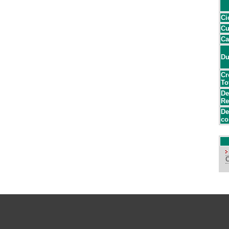
Ci
Cu
Ca
Du
Cr
To
De
Re
De
co