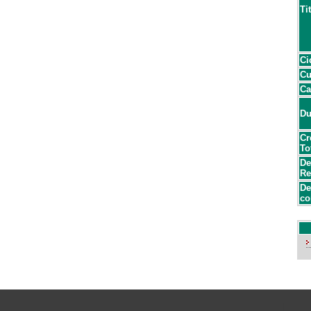
Ti
Ci
Cu
Ca
Du
Cr
To
De
Re
De
co