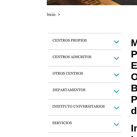
Incio
>
M
P
E
O
B
P
d
I