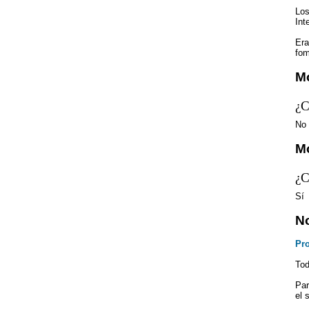
Los
Int
Era
fom
Mo
¿C
No
Mo
¿C
Sí
N
Pr
Tod
Par
el 