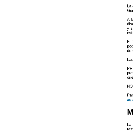
La 
Gen
A l
dis
y s
est
El 
pod
de 
Las
PRE
pro
ori
NO 
Par
aqu
M
La 
res