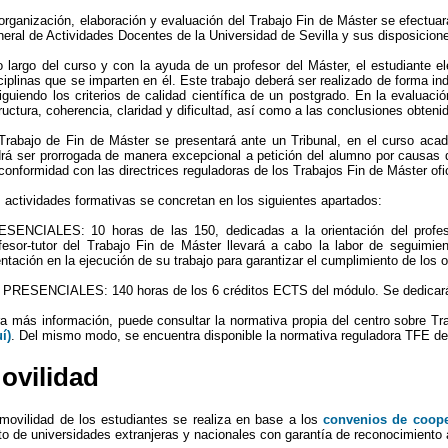
organización, elaboración y evaluación del Trabajo Fin de Máster se efectua
eral de Actividades Docentes de la Universidad de Sevilla y sus disposicione
o largo del curso y con la ayuda de un profesor del Máster, el estudiante el
ciplinas que se imparten en él. Este trabajo deberá ser realizado de forma ind
iguiendo los criterios de calidad científica de un postgrado. En la evaluació
ructura, coherencia, claridad y dificultad, así como a las conclusiones obteni
Trabajo de Fin de Máster se presentará ante un Tribunal, en el curso acad
rá ser prorrogada de manera excepcional a petición del alumno por causas 
conformidad con las directrices reguladoras de los Trabajos Fin de Máster ofici
 actividades formativas se concretan en los siguientes apartados:
SENCIALES: 10 horas de las 150, dedicadas a la orientación del profeso
fesor-tutor del Trabajo Fin de Máster llevará a cabo la labor de seguimie
entación en la ejecución de su trabajo para garantizar el cumplimiento de los
PRESENCIALES: 140 horas de los 6 créditos ECTS del módulo. Se dedicarán a
a más información, puede consultar la normativa propia del centro sobre Tr
í)
. Del mismo modo, se encuentra disponible la normativa reguladora TFE de
ovilidad
movilidad de los estudiantes se realiza en base a los
convenios de coop
to de universidades extranjeras y nacionales con garantía de reconocimient