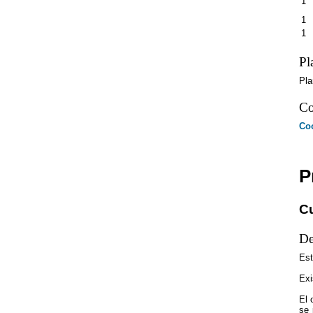
1
1
1
Pl
Pla
Co
Co
P
Cu
De
Est
Exi
El 
se 