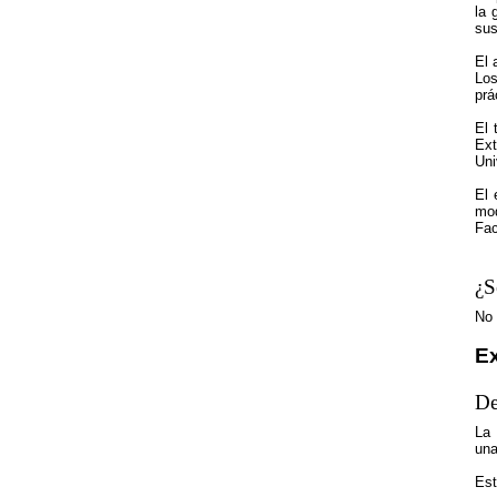
la 
sus
El 
Los
prá
El 
Ext
Uni
El 
mod
Fac
¿S
No
Ex
De
La 
una
Est