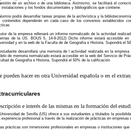
gestión de un archivo o de una biblioteca. Asimismo, se facilitará el conocim
 instalaciones y los fondos documentales y bibliográficos que contiene.
alumno podrá desarrollar tareas propias de la archivística y la biblioteconomí
 contenidos dependerán en cada caso de los convenios establecidos con
cticas
tutor de la empresa rellenará un informe normalizado de la actividad realizad
ernas de la US. BOUS 5, 14-9-2012) Dicho informe estará accesible en 
versidad y en la web de la Faculta de de Geografía e Historia. Supondrá el 50
estudiante desarrollará una memoria de l actividad realizada en la empresa
elo de memoria normalizado estará accesible en la web del Servicio de Prác
ultad de Geografía e Historia. Supondrá el 50% de la calificación
e pueden hacer en otra Universidad española o en el extran
tracurriculares
scripción e interés de las mismas en la formación del estud
Universidad de Sevilla (US) ofrece a sus estudiantes y titulados la posibili
 experiencia profesional a través de la realización de prácticas en empresas e
as prácticas son inmersiones profesionales en empresas o instituciones que ti