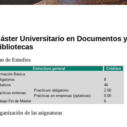
áster Universitario en Documentos y
ibliotecas
an de Estudios
Estructura general
Créditos
rmación Básica
ligatorios
8
tativos
46
Practicum obligatorio
2.00
ácticas externas
Prácticas en empresas (optativas)
0.00
abajo Fin de Máster
6
ganización de las asignaturas