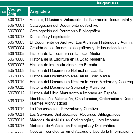
Asignaturas
Codigo
rso
Asignatura
Asig.
50670017
Acceso, Difusión y Valoración del Patrimonio Documental y 
50670001
Catalogación del Documento de Archivo
50670002
Catalogación del Patrimonio Bibliográfico
50670018
Definición y Legislación
50670003
El Documento de Archivo. Los Archivos Históricos y Adminis
50670004
Gestión de los fondos bibliográficos y de las colecciones
50670005
Historia de la Escritura en la Edad Media
50670006
Historia de la Escritura en la Edad Moderna
50670007
Historia de las Instituciones en España
50670008
Historia del Documento Notarial en Castilla
50670009
Historia del Documento Real en la Edad Media
50670010
Historia del Documento Real en la Edad Moderna y Contem
50670011
Historia del Documento Señorial y Municipal
50670012
Historia del Libro Manuscrito e Impreso en España
Identificación, Valoración, Clasificación, Ordenación y Desc
50670013
Fuentes Archivísticas
50670019
La Conservacion: Preventiva y Curativa
50670014
Los Servicios Bibliotecarios. Recursos Bibliográficos
50670015
Métodos de Análisis en Codicología y Libro Impreso
50670016
Métodos de Análisis en Paleografía y Diplomática
Nuevas Tecnologías en el Acceso y Uso de la Información Bi