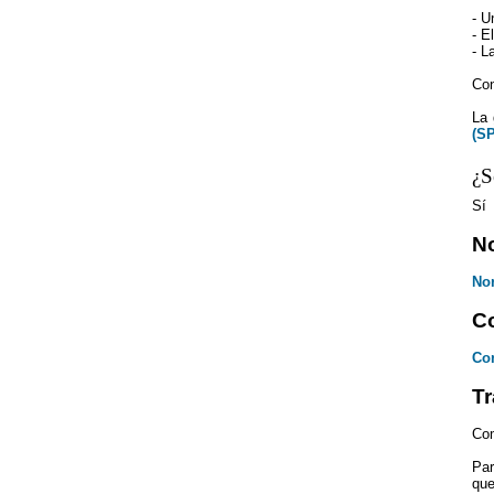
- U
- E
- L
Con
La 
(S
¿S
Sí
N
No
Co
Con
Tr
Com
Par
que