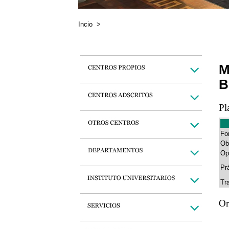
Incio
>
M
B
Pl
Fo
Ob
Op
Pr
Tr
Or