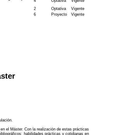
4
Optativa
Vigente
2
Optativa
Vigente
6
Proyecto
Vigente
áster
ulación.
n el Máster. Con la realización de estas prácticas
bliográficos; habilidades prácticas y cotidianas en