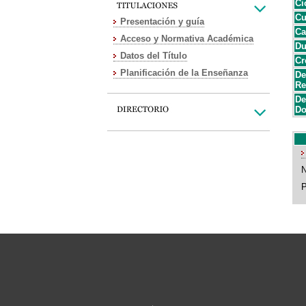
Ci
Cu
Presentación y guía
Ca
Acceso y Normativa Académica
Du
Datos del Título
Cr
Planificación de la Enseñanza
De
Re
De
Do