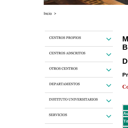
Incio
>
M
B
D
P
Co
As
Ti