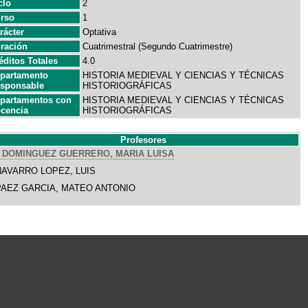
clo
2
rso
1
rácter
Optativa
ración
Cuatrimestral (Segundo Cuatrimestre)
éditos Totales
4.0
partamento
HISTORIA MEDIEVAL Y CIENCIAS Y TÉCNICAS
sponsable
HISTORIOGRÁFICAS
partamentos con
HISTORIA MEDIEVAL Y CIENCIAS Y TÉCNICAS
cencia
HISTORIOGRÁFICAS
Profesores
DOMINGUEZ GUERRERO, MARIA LUISA
NAVARRO LOPEZ, LUIS
PAEZ GARCIA, MATEO ANTONIO