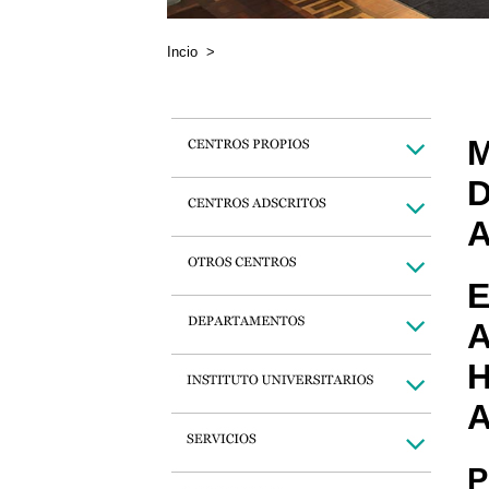
Incio
>
M
D
A
E
A
H
A
P