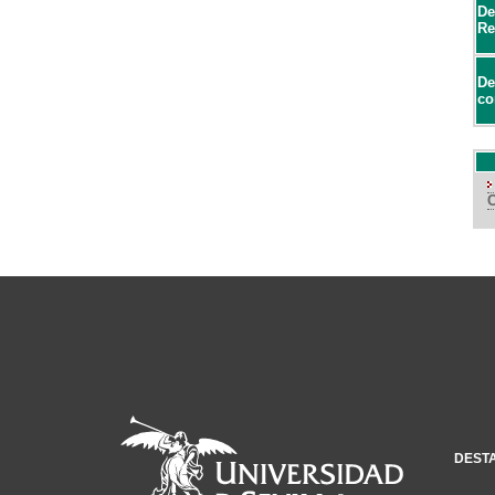
De
Re
De
co
DEST