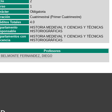
clo
2
rso
1
rácter
Obligatoria
ración
Cuatrimestral (Primer Cuatrimestre)
éditos Totales
4.0
partamento
HISTORIA MEDIEVAL Y CIENCIAS Y TÉCNICAS
sponsable
HISTORIOGRÁFICAS
partamentos con
HISTORIA MEDIEVAL Y CIENCIAS Y TÉCNICAS
cencia
HISTORIOGRÁFICAS
Profesores
BELMONTE FERNANDEZ, DIEGO