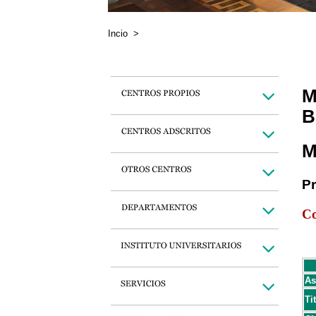
Incio
>
M
B
M
P
Co
As
Ti