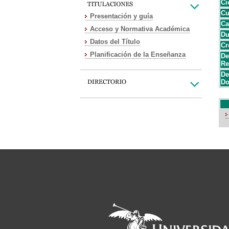
Ci
Cu
Presentación y guía
Ca
Acceso y Normativa Académica
Du
Datos del Título
Cr
Planificación de la Enseñanza
De
Re
De
Do