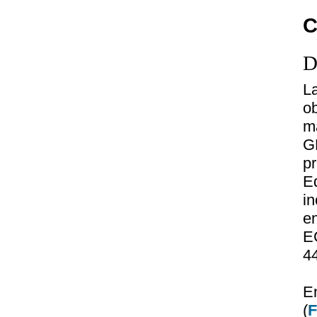
C
D
L
ob
m
G
p
E
i
e
EC
4
E
(
F