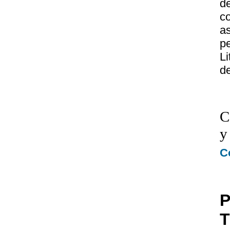
d
c
a
p
L
de
C
y
C
P
T