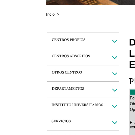
Incio
>
D
L
E
P
Fo
Ob
Op
Pr
ex