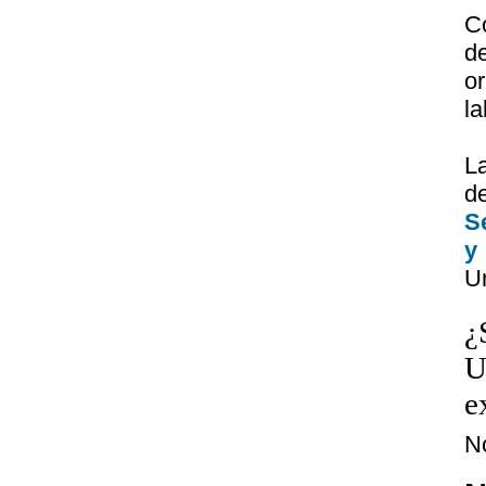
C
d
or
la
La
d
S
y
Un
¿
U
e
N