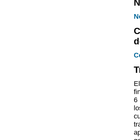
N
N
C
d
C
T
El
fi
6
l
c
t
a