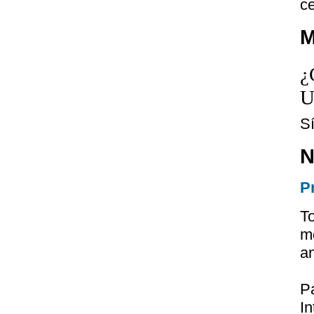
ce
M
¿
U
S
N
P
T
m
a
P
I