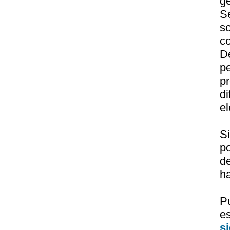
ge
Se
s
c
D
p
p
d
el
S
p
de
ha
P
e
s