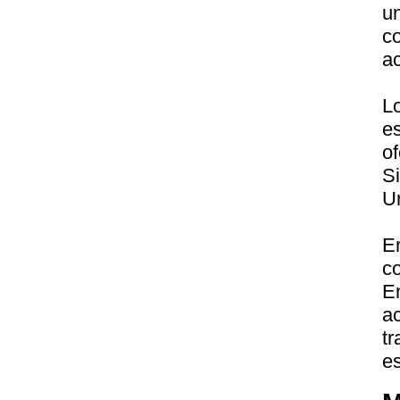
u
c
a
L
e
of
S
U
E
c
E
a
t
es