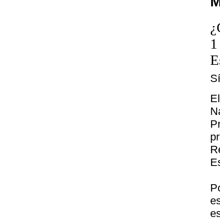
M
¿
1
E
S
E
N
P
p
R
E
P
e
e