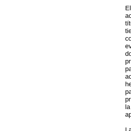
E
ac
tí
t
c
ev
d
p
p
a
h
p
pr
l
a
L