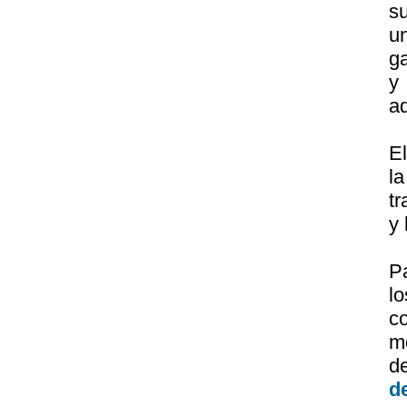
s
u
g
y
ad
El
l
tr
y 
P
l
c
m
d
d