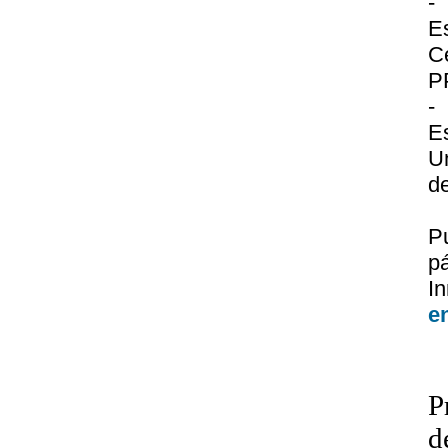
-
E
Ce
P
-
E
U
de
P
p
I
e
P
d