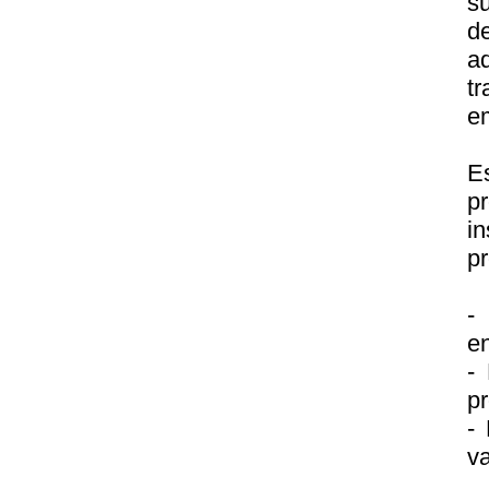
su
d
a
tr
em
E
p
in
pr
-
en
- 
pr
- 
va