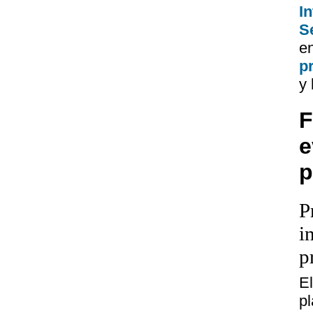
I
Se
e
p
y 
F
e
p
P
i
p
E
p