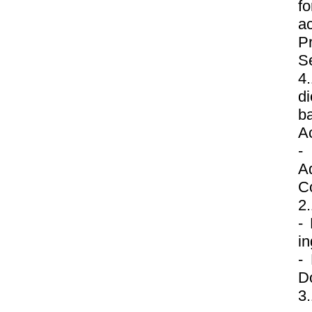
f
ac
P
S
4
d
b
A
-
A
C
2.
-
in
-
D
3.