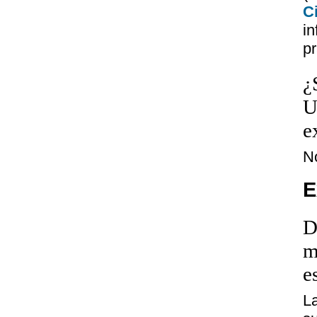
C
i
pr
¿
U
e
N
E
D
m
e
L