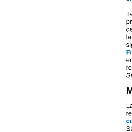
T
pr
d
l
s
Fi
e
r
S
M
L
r
c
S