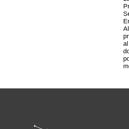
P
S
E
A
pr
al
do
p
m