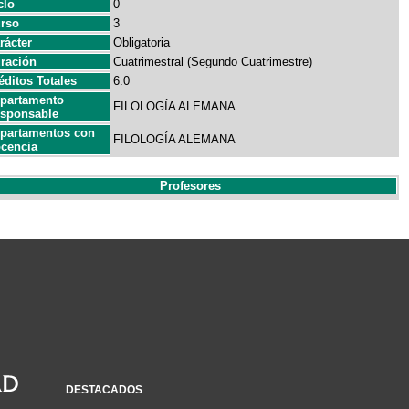
clo
0
rso
3
rácter
Obligatoria
ración
Cuatrimestral (Segundo Cuatrimestre)
éditos Totales
6.0
partamento
FILOLOGÍA ALEMANA
sponsable
partamentos con
FILOLOGÍA ALEMANA
cencia
Profesores
DESTACADOS