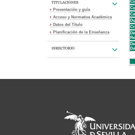
Ci
Cu
Presentación y guía
Ca
Acceso y Normativa Académica
Du
Datos del Título
Cr
Planificación de la Enseñanza
De
Re
De
Do