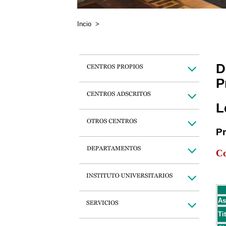
Incio
>
D
P
L
P
Co
As
Ti