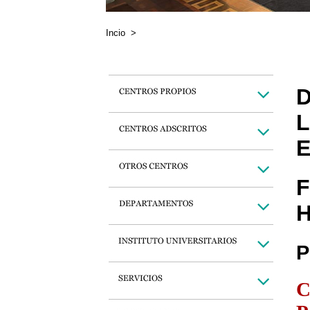
Incio
>
D
L
E
F
H
P
C