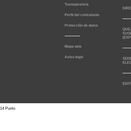
Transparencia
DIR
Perfil del contratante
Protección de datos
QUE
SUG
(EXP
Mapa web
Aviso legal
SED
ELE
EDIT
14 Punto