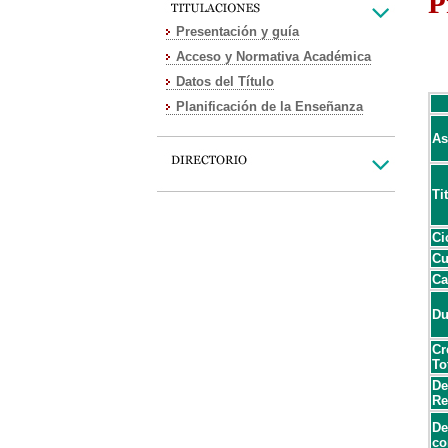
P
Presentación y guía
Acceso y Normativa Académica
Datos del Título
Planificación de la Enseñanza
As
Ti
Ci
Cu
Ca
Du
Cr
To
De
Re
De
co