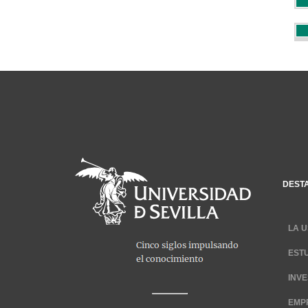
DEST
LA U
EST
INV
EMP