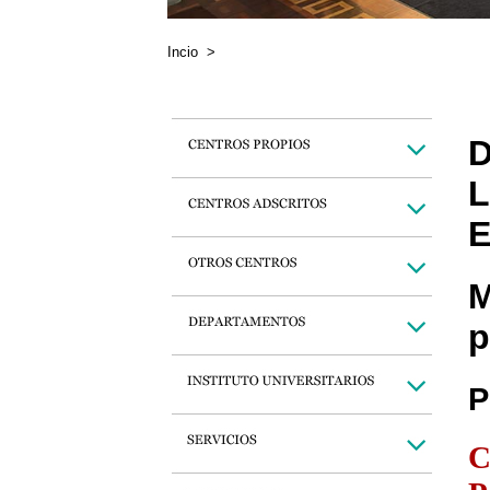
Incio
>
D
L
E
M
p
P
C