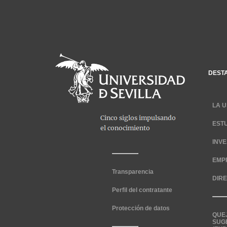
DEST
LA U
EST
INV
EMP
Transparencia
DIR
Perfil del contratante
Protección de datos
QUE
SUG