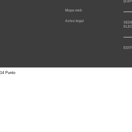
(EXP
Mapa web
Aviso legal
SED
ELE
EDIT
14 Punto