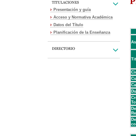
P
Presentación y guía
Acceso y Normativa Académica
Datos del Título
Planificación de la Enseñanza
As
Ti
Ci
Cu
Ca
Du
Cr
To
De
Re
De
co