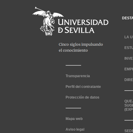
DEST
LA U
EST
INV
EMP
Transparencia
DIR
Perfil del contratante
Protección de datos
QUE
SUG
(EXP
Mapa web
Aviso legal
SED