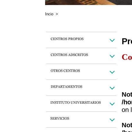
Incio
>
Pr
Co
Not
/ho
on 
Not