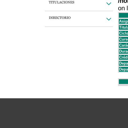
/ho
on 
Asig
Titul
Cicl
Curs
Cará
Dura
Créd
Depa
Depa