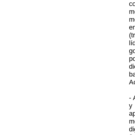
co
m
m
e
(
l
g
p
d
b
A
- 
y
a
m
di