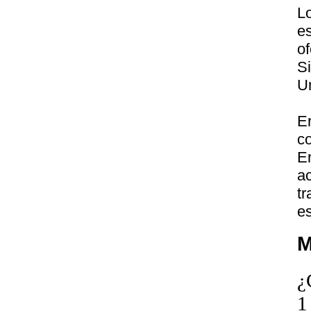
L
e
of
S
U
E
c
E
a
t
es
M
¿
1