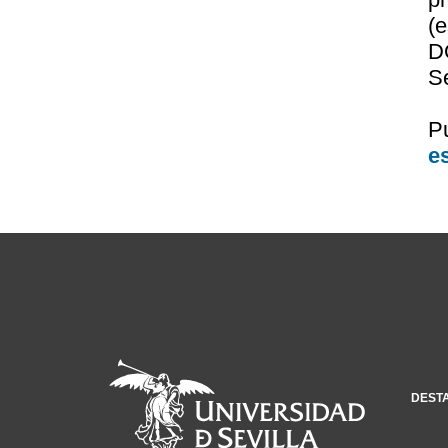
(
D
Se
P
e
DEST