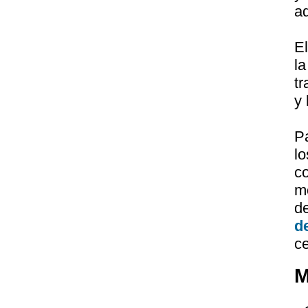
ad
El
l
tr
y 
P
l
c
m
d
d
ce
M