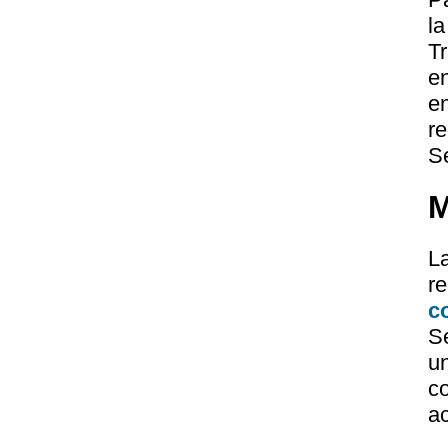
l
Tr
e
e
r
S
M
L
r
c
S
u
c
a