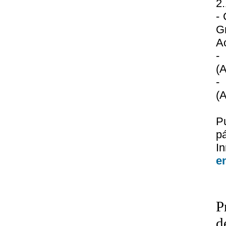
2.
- 
G
A
-
(A
-
(A
P
p
I
e
P
d