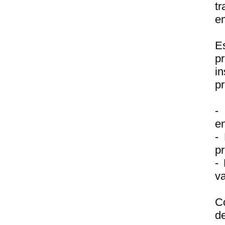
tr
em
E
p
in
pr
-
en
- 
pr
- 
va
C
d