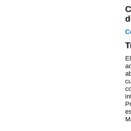
C
d
C
T
E
a
a
c
c
in
Pr
e
M