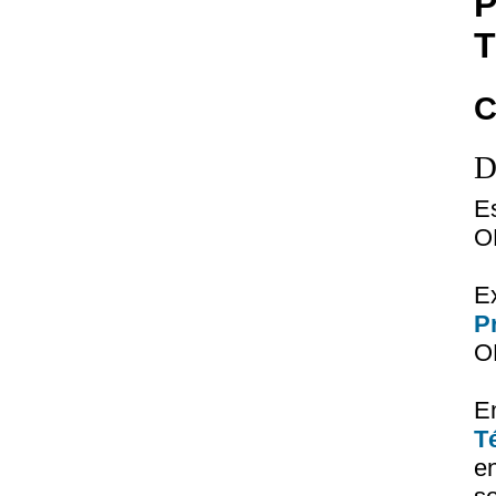
P
T
C
D
E
O
E
P
OP
E
T
e