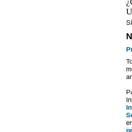
¿
U
S
N
P
T
m
a
P
I
I
Se
e
p