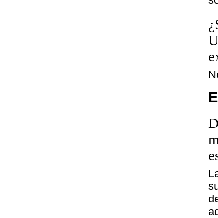
so
¿
U
e
N
E
D
m
e
L
su
d
a