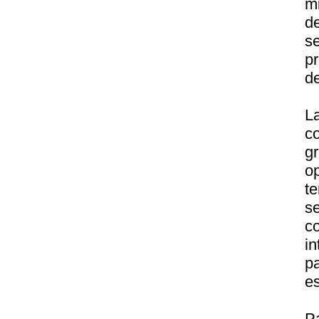
mi
d
se
p
de
L
c
g
o
t
s
c
i
p
es
P