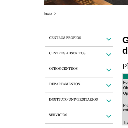
Incio
>
G
d
P
Fo
Ob
Op
Pr
ex
Tr