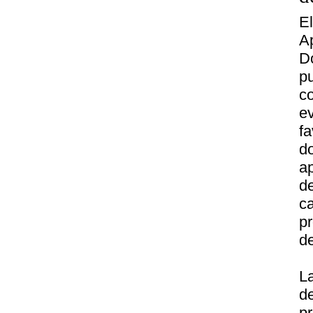
E
A
D
p
c
e
f
d
a
d
c
pr
de
L
d
p