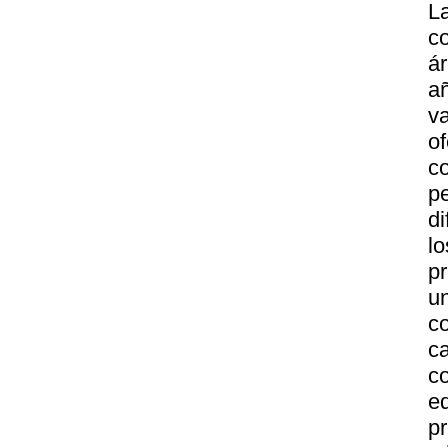
L
c
á
a
v
o
c
p
d
l
p
u
c
c
c
e
pr