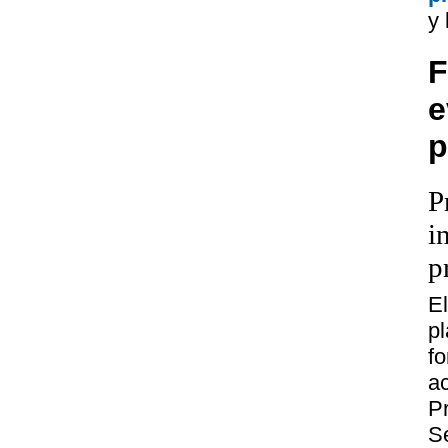
y 
F
e
p
P
i
p
E
p
f
ac
P
Se