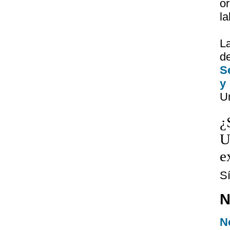
or
la
La
d
S
y
Un
¿
U
e
S
N
N