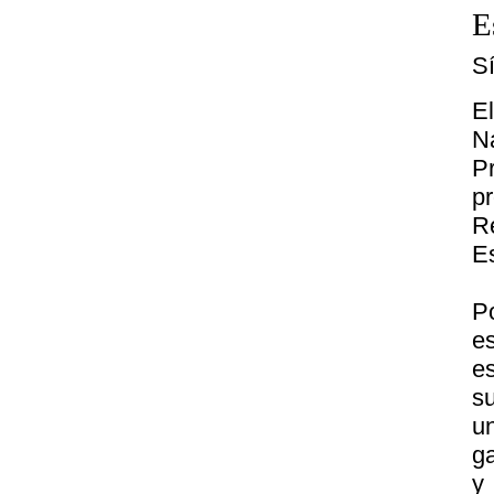
E
S
E
N
P
p
R
E
P
e
e
s
u
g
y