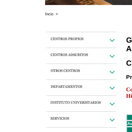
Incio
>
G
A
C
P
Co
Hi
As