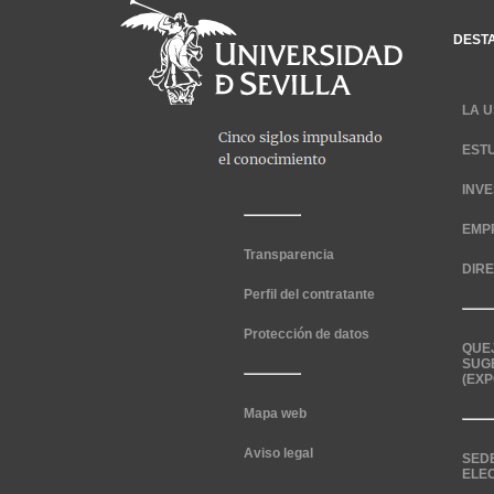
DEST
LA U
EST
INV
EMP
Transparencia
DIR
Perfil del contratante
Protección de datos
QUE
SUG
(EXP
Mapa web
Aviso legal
SED
ELE