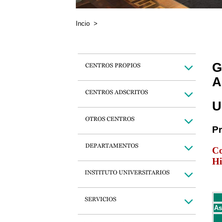
Incio
>
G
A
U
P
Co
Hi
As