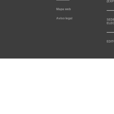
(EXP
Mapa web
Aviso legal
SED
ELE
EDIT