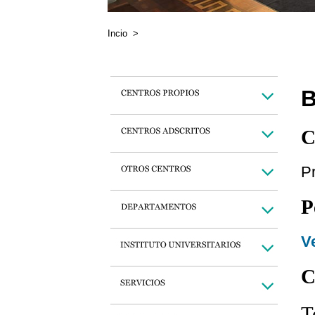
Incio
>
B
C
P
P
Ve
C
T