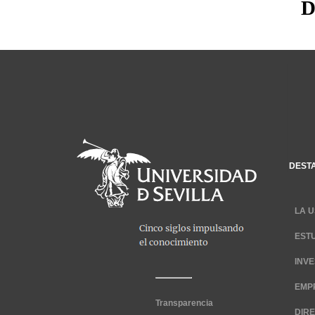
D
DEST
LA U
EST
INV
EMP
Transparencia
DIR