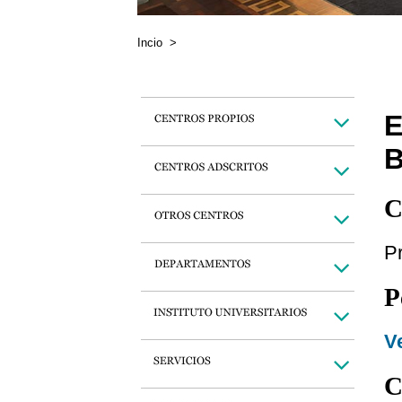
Incio
>
E
C
Pr
P
Ve
C