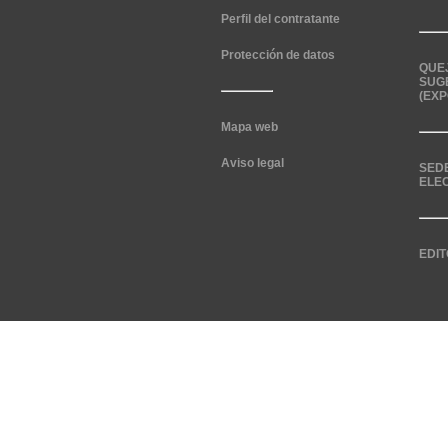
Perfil del contratante
Protección de datos
QUE
SUG
(EXP
Mapa web
Aviso legal
SED
ELE
EDIT