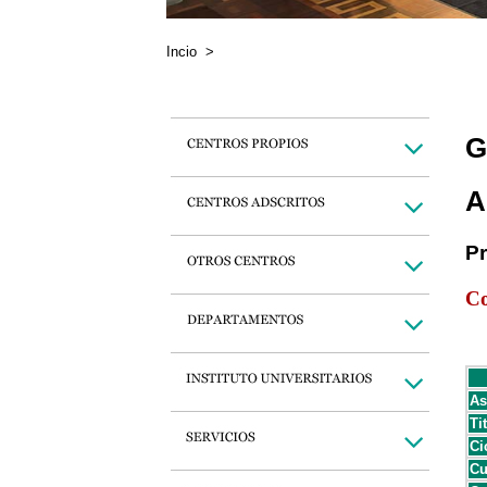
Incio
>
G
A
P
Co
As
Ti
Ci
Cu