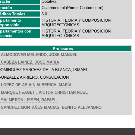
rácter
Optativa
ración
Cuatrimestral (Primer Cuatrimestre)
éditos Totales
6.0
partamento
HISTORIA, TEORÍA Y COMPOSICIÓN
sponsable
ARQUITECTÓNICAS
partamentos con
HISTORIA, TEORÍA Y COMPOSICIÓN
cencia
ARQUITECTÓNICAS
Profesores
ALMODOVAR MELENDO, JOSE MANUEL
CABEZA LAINEZ, JOSE MARIA
DOMINGUEZ SANCHEZ DE LA BLANCA, ISMAEL
GONZALEZ ARRIERO, CONSOLACION
LOPEZ DE ASIAIN ALBERICH, MARÍA
MARQUET-SAGET , VICTOR CHRISTIAN NOEL
SALMERON LISSEN, RAFAEL
SANCHEZ-MONTAÑES MACIAS, BENITO ALEJANDRO