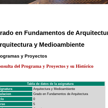
rado en Fundamentos de Arquitectu
rquitectura y Medioambiente
rogramas y Proyectos
nsulta del Programa y Proyectos y su Histórico
Tabla de datos de la asignatura
ignatura
Arquitectura y Medioambiente
tulacion
Grado en Fundamentos de Arquitectura
clo
0
rso
5