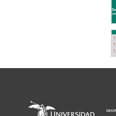
De
co
DEST