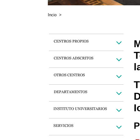
Incio
>
M
T
l
T
D
I
P