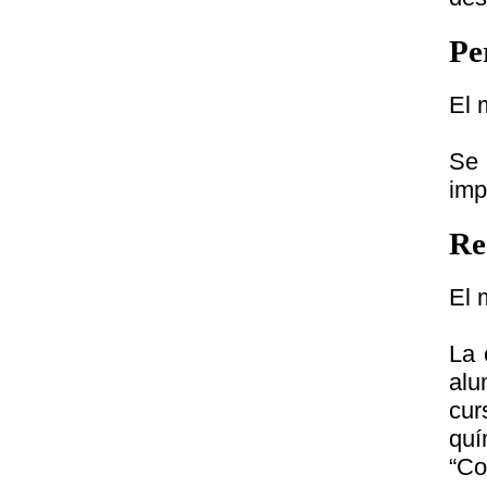
Pe
El 
Se 
imp
Re
El 
La 
alu
cur
quí
“Co