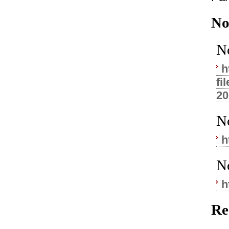
No
N
h
f
20
N
h
N
h
Re