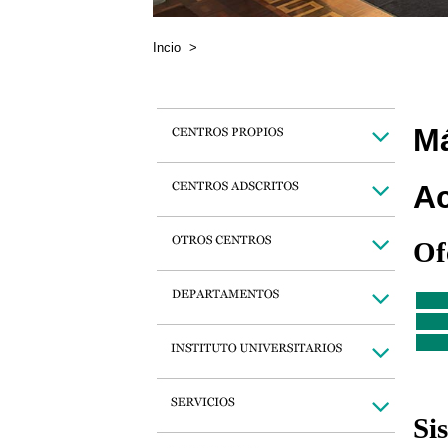
Incio
>
Má
Ac
Of
Si