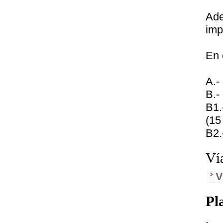
Ade
imp
En 
A.-
B.-
B1.
(15
B2.
Ví
V
Pl