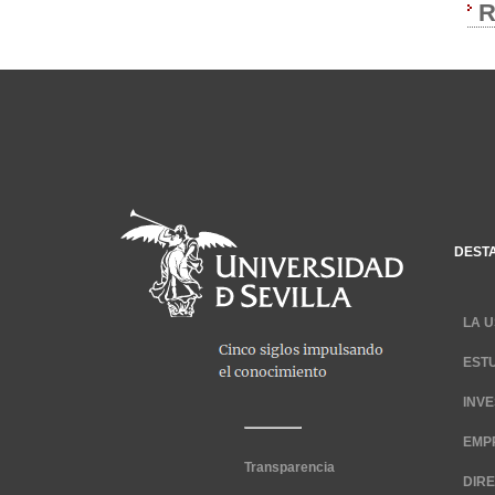
R
DEST
LA U
EST
INV
EMP
Transparencia
DIR