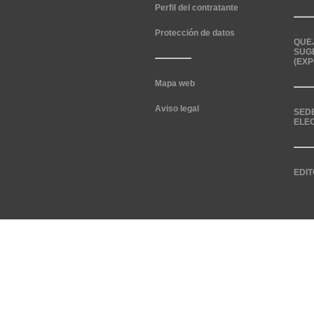
Perfil del contratante
Protección de datos
QUE
SUG
(EXP
Mapa web
Aviso legal
SED
ELE
EDIT