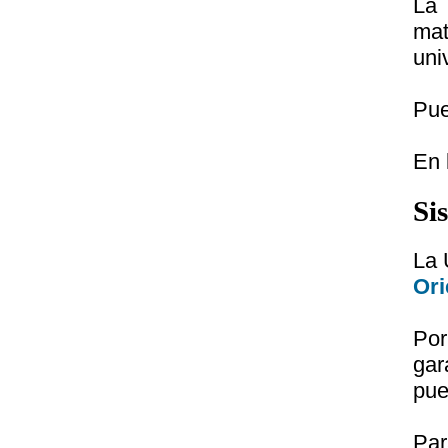
La 
mat
uni
Pue
En 
Si
La 
Ori
Por
gar
pue
Par