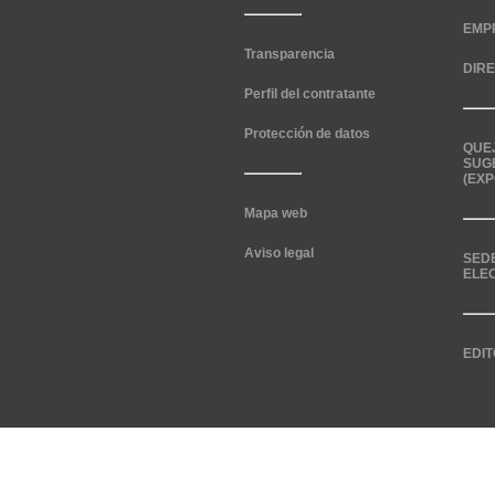
EMP
Transparencia
DIR
Perfil del contratante
Protección de datos
QUE
SUG
(EXP
Mapa web
Aviso legal
SED
ELE
EDIT