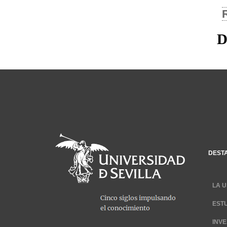
D
DEST
LA U
EST
INV