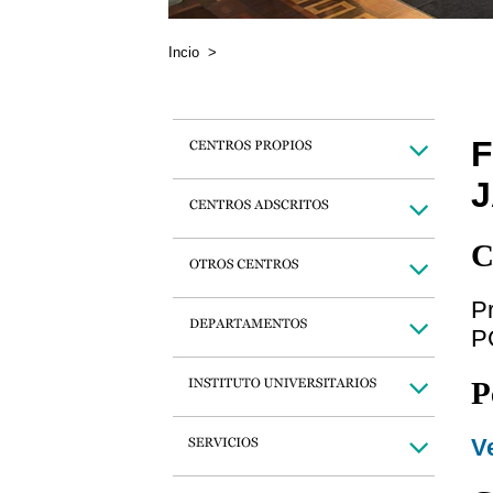
Incio
>
F
J
C
P
P
P
Ve