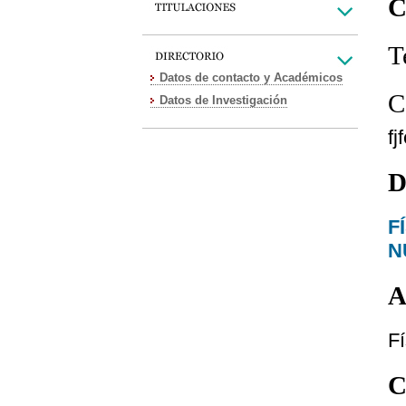
C
T
Datos de contacto y Académicos
C
Datos de Investigación
fj
D
F
N
A
Fí
C