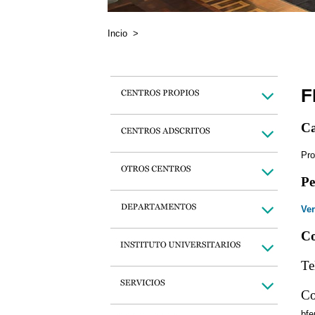
Incio
>
F
Ca
Pro
Pe
Ver
Co
Te
Co
bf