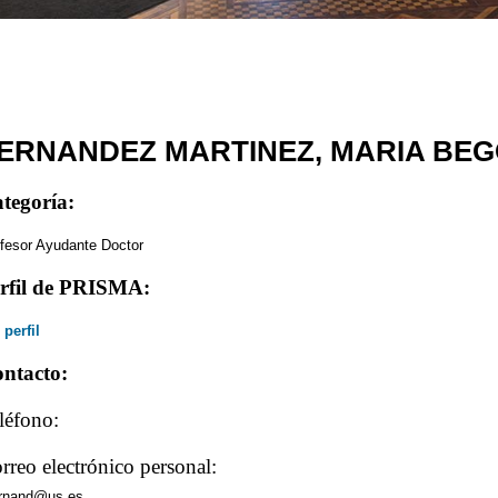
ERNANDEZ MARTINEZ, MARIA BE
tegoría:
fesor Ayudante Doctor
rfil de PRISMA:
 perfil
ntacto:
léfono:
rreo electrónico personal:
ernand@us.es