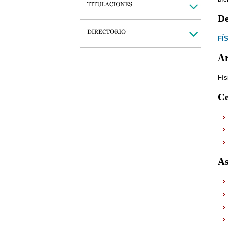
De
FÍ
Ar
Fís
Ce
As