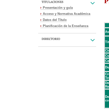
P
Presentación y guía
Acceso y Normativa Académica
Datos del Título
Planificación de la Enseñanza
As
Ti
Ci
Cu
Ca
Du
Cr
To
De
Re
De
co