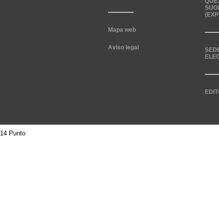
QUE
SUG
(EXP
Mapa web
Aviso legal
SED
ELE
EDIT
14 Punto