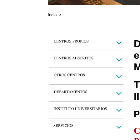
Incio
>
D
e
M
T
II
P
C