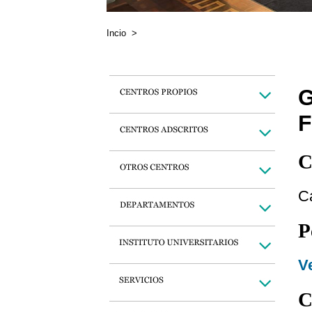
Incio
>
G
F
C
C
P
Ve
C