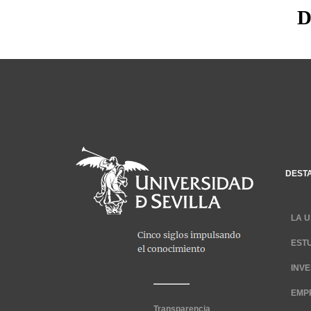
D
DEST
LA U
EST
INV
EMP
Transparencia