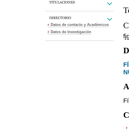
T
C
Datos de contacto y Académicos
Datos de Investigación
f
D
F
N
A
Fí
C