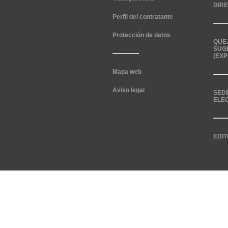
DIR
Perfil del contratante
Protección de datos
QUE
SUG
(EXP
Mapa web
Aviso legal
SED
ELE
EDIT