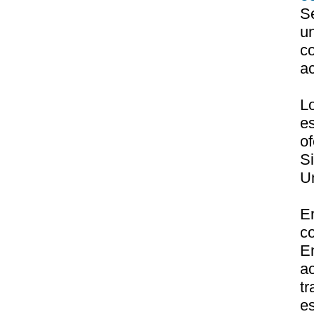
S
u
c
a
L
e
of
S
U
E
c
E
a
t
es