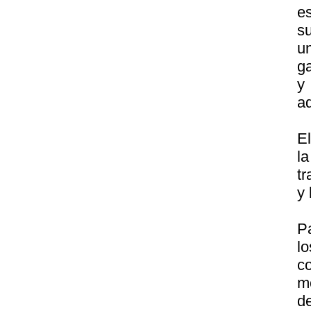
e
s
u
g
y
ad
El
l
tr
y 
P
l
c
m
d