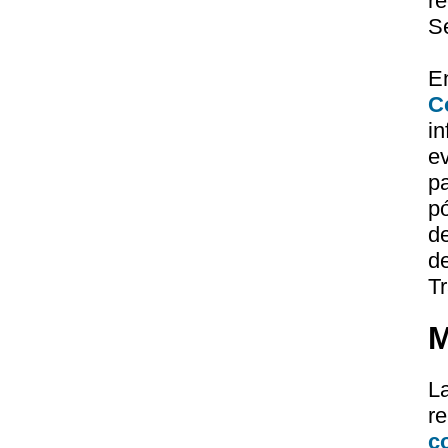
r
S
E
C
i
ev
p
p
d
d
T
M
L
r
c