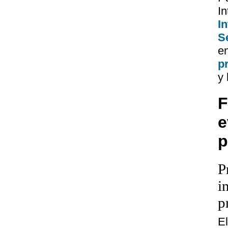
I
I
Se
e
p
y 
F
e
p
P
i
p
E