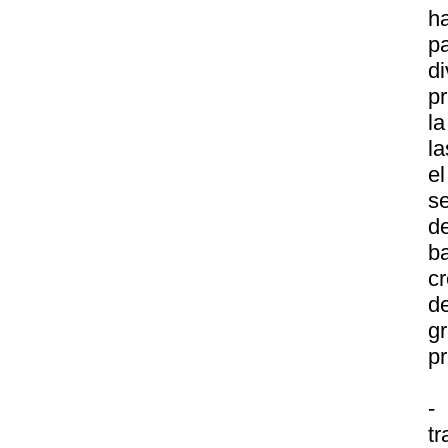
ha
pa
d
pr
l
la
el
se
de
b
cr
de
g
pr
-
t