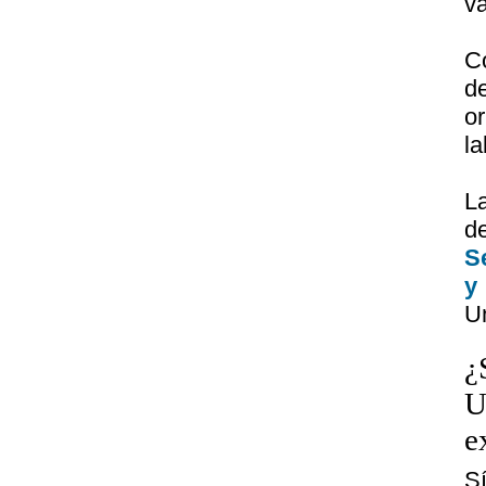
va
C
d
or
la
La
d
S
y
Un
¿
U
e
S