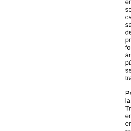
e
s
c
se
d
pr
f
ám
p
s
tr
P
l
Tr
e
e