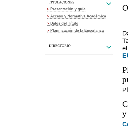
O
Presentación y guía
Acceso y Normativa Académica
Datos del Título
Planificación de la Enseñanza
D
T
el
E
P
p
P
C
y
C