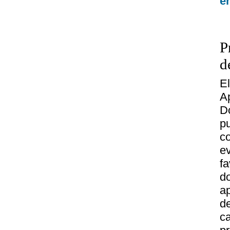
e
P
d
E
A
D
p
c
e
f
d
a
d
c