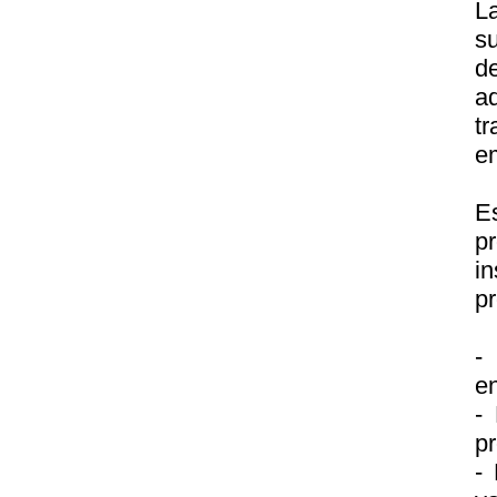
L
su
d
a
tr
em
E
p
in
pr
-
en
- 
pr
- 