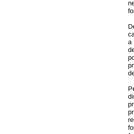
n
fo
D
ca
a 
d
p
p
de
P
d
p
p
r
f