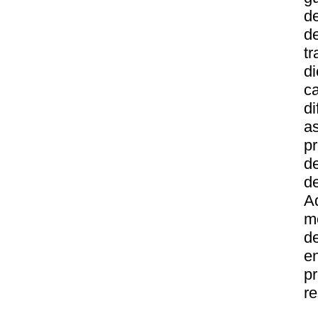
de
d
t
d
c
d
a
p
d
d
A
me
d
e
p
re