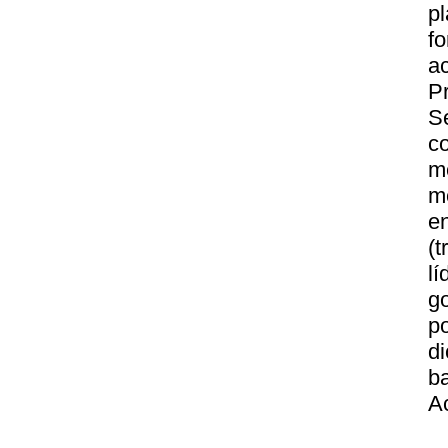
p
f
ac
P
Se
co
m
m
e
(
l
g
p
d
b
A