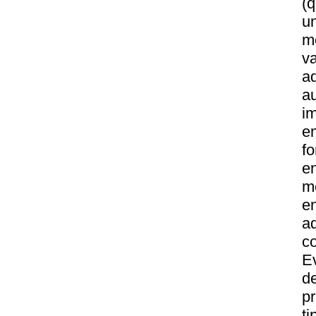
(
u
m
v
a
a
i
e
fo
e
m
e
ad
co
E
d
p
t