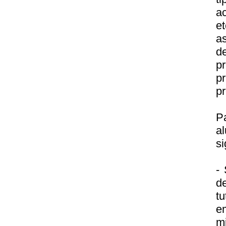
a
e
a
d
p
p
pr
P
a
si
- 
d
tu
em
m