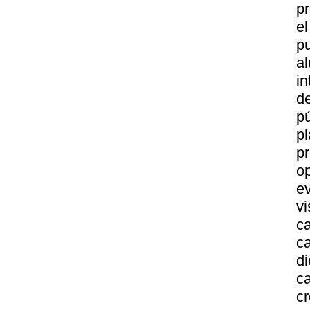
p
e
p
a
i
de
pú
p
p
o
ev
v
c
c
d
c
cr