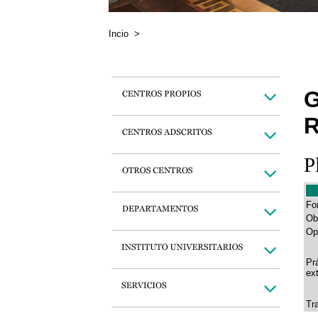
Incio
>
G
R
P
Fo
Ob
Op
Pr
ex
Tr