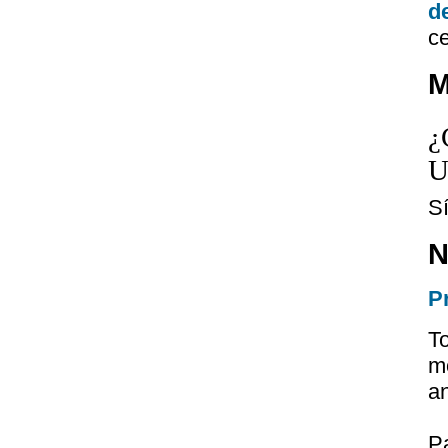
d
ce
M
¿
U
S
N
P
T
m
a
P