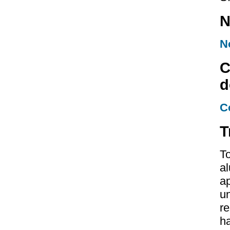
N
N
C
d
C
T
T
a
ap
u
r
h