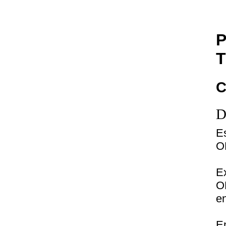
P
T
C
D
E
O
Ex
O
en
E