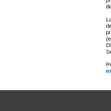
pr
de
L
d
p
(
D
Se
P
e