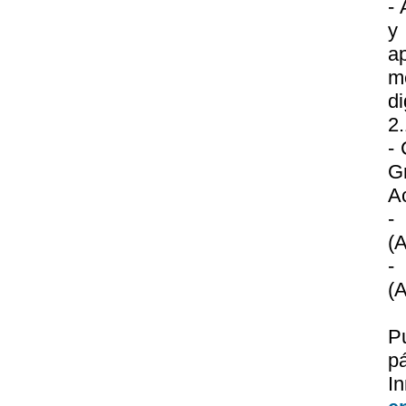
- 
y
a
m
di
2.
- 
G
A
-
(A
-
(A
P
p
I