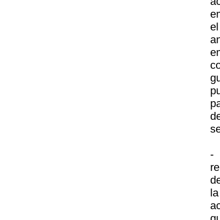
a
e
e
a
e
c
g
pu
pa
de
se
-
r
d
l
a
gu