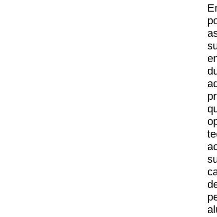
E
po
a
s
e
d
a
pr
q
o
t
ac
s
ca
d
p
a