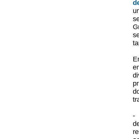
d
u
se
G
s
ta
En
e
d
p
do
tr
-
d
r