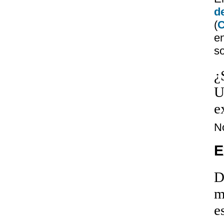
d
(
e
so
¿
U
e
N
E
D
m
e