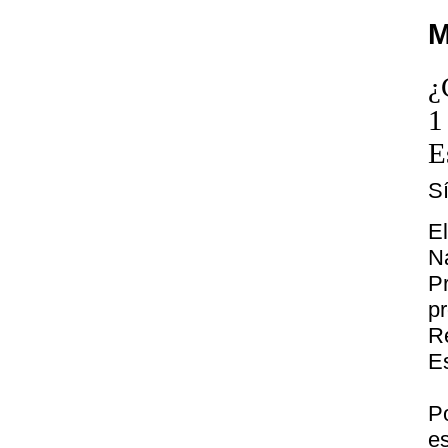
M
¿
1
E
S
E
N
P
p
R
E
P
e